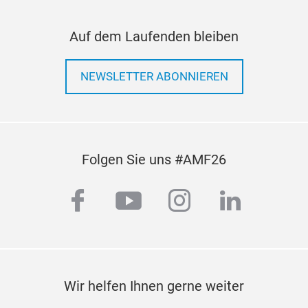
Auf dem Laufenden bleiben
NEWSLETTER ABONNIEREN
lift
Folgen Sie uns #AMF26
engi
facebook
youtube
instagram
linkedi
Wir helfen Ihnen gerne weiter