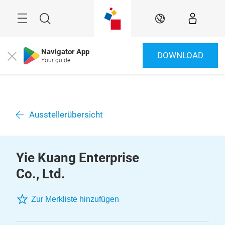
Überspringen
Menü
Suche
DE
Navigator App
DOWNLOAD
Close
Your guide
Ausstellerübersicht
Yie Kuang Enterprise
Co., Ltd.
Zur Merkliste hinzufügen