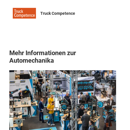
Truck Competence
Mehr Informationen zur
Automechanika
inje
engi