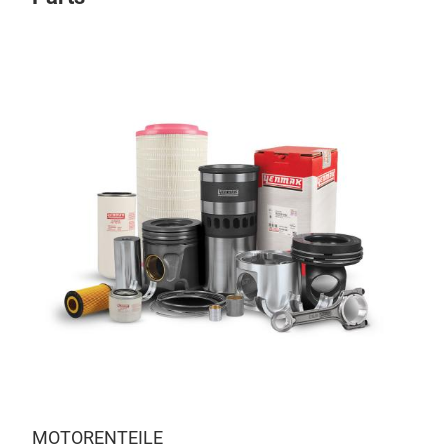
MOTORENTEILE
AE