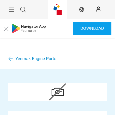
Überspringen
Menü
Suche
DE
Navigator App
DOWNLOAD
Close
Your guide
Yenmak Engine Parts