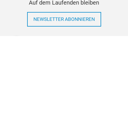
Auf dem Laufenden bleiben
NEWSLETTER ABONNIEREN
Folgen Sie uns #AMF26
facebook
youtube
instagram
linkedi
Wir helfen Ihnen gerne weiter
KONTAKTIEREN SIE UNS