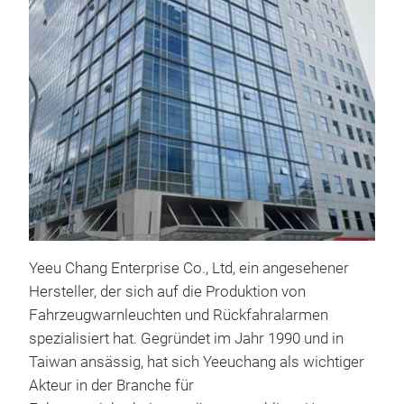
CAP
Clas
patt
lens
used
Wor
mem
Yeeu Chang Enterprise Co., Ltd, ein angesehener
Hersteller, der sich auf die Produktion von
Fahrzeugwarnleuchten und Rückfahralarmen
spezialisiert hat. Gegründet im Jahr 1990 und in
YC-
Taiwan ansässig, hat sich Yeeuchang als wichtiger
App
Akteur in der Branche für