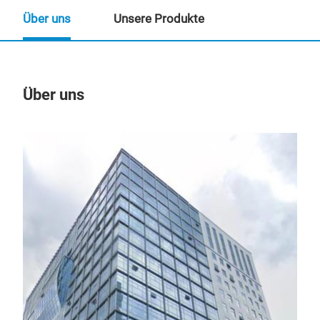
Über uns
Unsere Produkte
Über uns
Un
YC-
App
(Amb
ECE 
lens ) Meets: SAE J845 Class1 (A
lens