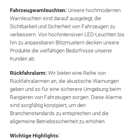
120
Fahrzeugwarnleuchten:
Unsere hochmodernen
Mult
Warnleuchten sind darauf ausgelegt, die
alte
Sichtbarkeit und Sicherheit von Fahrzeugen zu
thro
verbessern. Von hochintensiven LED-Leuchten bis
hin zu anpassbaren Blitzmustern decken unsere
Produkte die vielfältigen Bedürfnisse unserer
Kunden ab.
Rückfahralarm:
Wir bieten eine Reihe von
Rückfahralarmen an, die akustische Warnungen
geben und so für eine sicherere Umgebung beim
Rangieren von Fahrzeugen sorgen. Diese Alarme
sind sorgfältig konzipiert, um den
Branchenstandards zu entsprechen und die
YC-
allgemeine Betriebssicherheit zu erhöhen.
App
Wichtige Highlights:
HTA