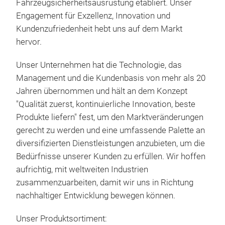
Ope
Fahrzeugsicherheitsausrüstung etabliert. Unser
Bee
Engagement für Exzellenz, Innovation und
With
Kundenzufriedenheit hebt uns auf dem Markt
5 W
hervor.
3 k
Unser Unternehmen hat die Technologie, das
Management und die Kundenbasis von mehr als 20
Jahren übernommen und hält an dem Konzept
"Qualität zuerst, kontinuierliche Innovation, beste
Produkte liefern" fest, um den Marktveränderungen
gerecht zu werden und eine umfassende Palette an
diversifizierten Dienstleistungen anzubieten, um die
Bedürfnisse unserer Kunden zu erfüllen. Wir hoffen
aufrichtig, mit weltweiten Industrien
YC-5
zusammenzuarbeiten, damit wir uns in Richtung
Appr
nachhaltiger Entwicklung bewegen können.
J84
Unser Produktsortiment:
desi