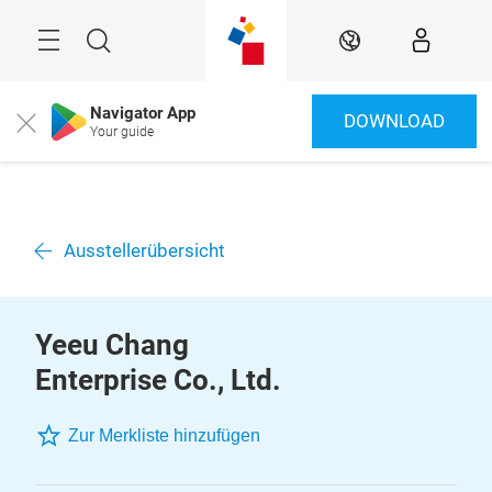
Überspringen
Menü
Suche
DE
Navigator App
DOWNLOAD
Close
Your guide
Ausstellerübersicht
Yeeu Chang
Enterprise Co., Ltd.
Zur Merkliste hinzufügen