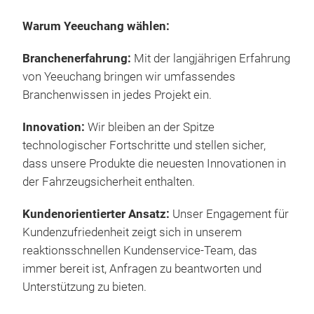
YC-
Warum Yeeuchang wählen:
Bea
Branchenerfahrung:
Mit der langjährigen Erfahrung
App
von Yeeuchang bringen wir umfassendes
J84
Branchenwissen in jedes Projekt ein.
diff
engi
Innovation:
Wir bleiben an der Spitze
wit
technologischer Fortschritte und stellen sicher,
inst
dass unsere Produkte die neuesten Innovationen in
Scr
der Fahrzeugsicherheit enthalten.
vehi
Kundenorientierter Ansatz:
Unser Engagement für
Kundenzufriedenheit zeigt sich in unserem
reaktionsschnellen Kundenservice-Team, das
immer bereit ist, Anfragen zu beantworten und
Unterstützung zu bieten.