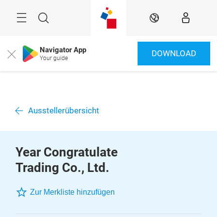
Überspringen
Menü
Suche
DE
Navigator App
DOWNLOAD
Close
Your guide
Ausstellerübersicht
Year Congratulate
Trading Co., Ltd.
Zur Merkliste hinzufügen