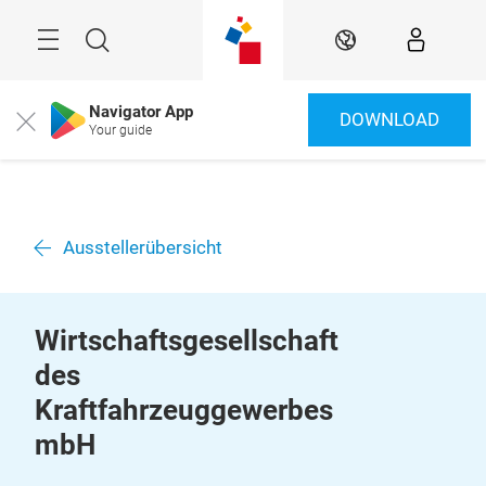
Überspringen
Menü
Suche
DE
Navigator App
DOWNLOAD
Close
Your guide
Ausstellerübersicht
Wirtschaftsgesellschaft
des
Kraftfahrzeuggewerbes
mbH