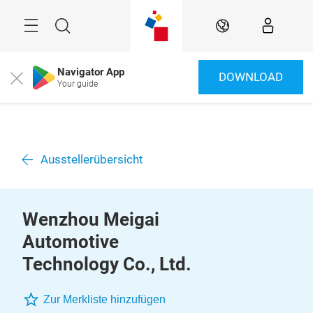
Überspringen
Menü
Suche
DE
Navigator App
DOWNLOAD
Close
Your guide
Ausstellerübersicht
Wenzhou Meigai
Automotive
Technology Co., Ltd.
Zur Merkliste hinzufügen