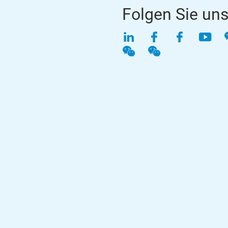
Folgen Sie un
LinkedIn
Facebook
Faceboo
YouT
WeChat
WeChat