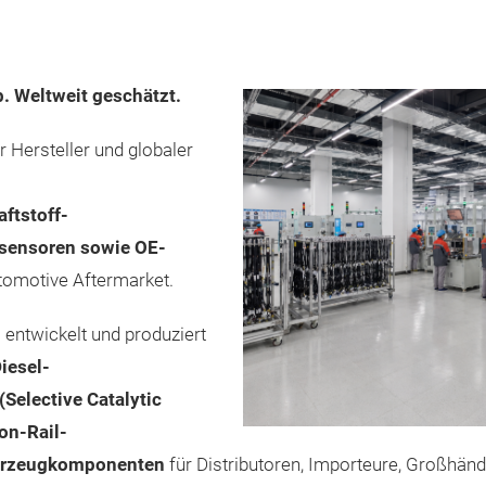
b. Weltweit geschätzt.
r Hersteller und globaler
ftstoff-
gsensoren sowie OE-
tomotive Aftermarket.
g
entwickelt und produziert
iesel-
Selective Catalytic
on-Rail-
ahrzeugkomponenten
für Distributoren, Importeure, Großhänd