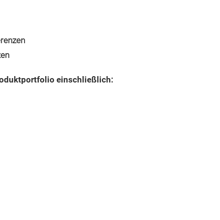
erenzen
zen
uktportfolio einschließlich: