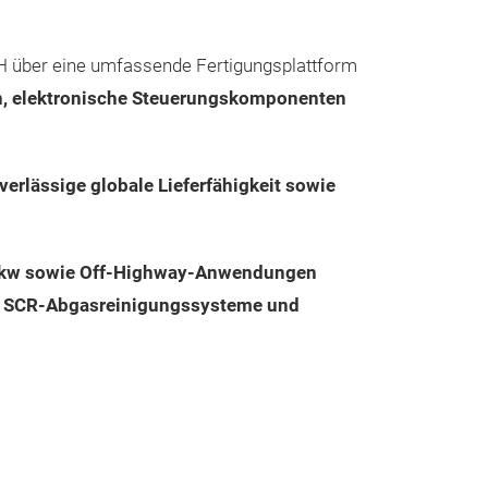
AdBlue-Pu
Reparaturs
H über eine umfassende Fertigungsplattform
BEST GROWTH is
, elektronische Steuerungskomponenten
Hersteller von
Dosiermodulen 
verlässige globale Lieferfähigkeit sowie
moderne SCR-
Abgasnachbehan
Catalytic Reduct
 Lkw sowie Off-Highway-Anwendungen
Unsere Produkte
Messeneuheit
 6, SCR-Abgasreinigungssysteme und
Nutzfahrzeuge,
Baumaschinen e
eine präzise DE
stabilen Syste
zuverlässigen 
selbst unter an