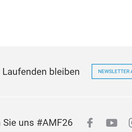
 Laufenden bleiben
NEWSLETTER 
facebook
yout
n Sie uns #AMF26