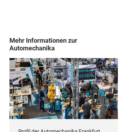
Rad
Mehr Informationen zur
Automechanika
EPD
Profil der Automechanika Frankfurt