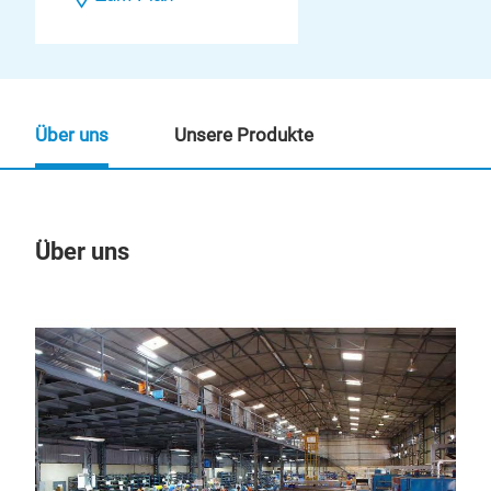
Über uns
Unsere Produkte
Über uns
Un