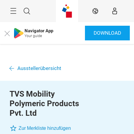
Überspringen
Menü
Suche
DE
Navigator App
DOWNLOAD
Close
Your guide
Ausstellerübersicht
TVS Mobility
Polymeric Products
Pvt. Ltd
Zur Merkliste hinzufügen