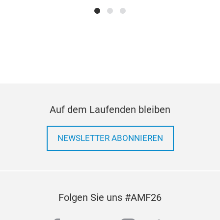
Grun
Mögl
Nass
Tech
Unt
ist.
Isol
auf
Entf
auf 
dem
auf 
Auf dem Laufenden bleiben
(GF
Pol
NEWSLETTER ABONNIEREN
Epo
Rea
alt
TRO
dem
3:1
Folgen Sie uns #AMF26
Bes