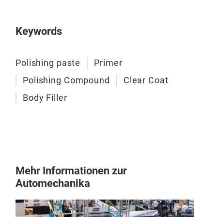
auf 
Lac
Keywords
Mult
Polishing paste
Primer
with
Polishing Compound
Clear Coat
Bes
Poly
Body Filler
und
Aufl
vers
eins
Her
Eig
Kun
Mehr Informationen zur
Ele
Hohe
Automechanika
Tem
Sehr
Gute