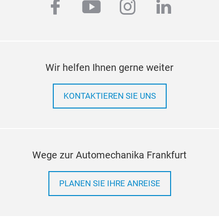
Schu
facebook
youtube
instagram
linkedi
Das 
her
Öl, 
Best
Es k
Wir helfen Ihnen gerne weiter
auf
Unt
Die 
KONTAKTIEREN SIE UNS
Obe
konv
Stah
mög
vorh
P18
Acry
Wege zur Automechanika Frankfurt
(Sil
Poly
PLANEN SIE IHRE ANREISE
Das 
oder
auft
ausb
BRA
2K-
Pol