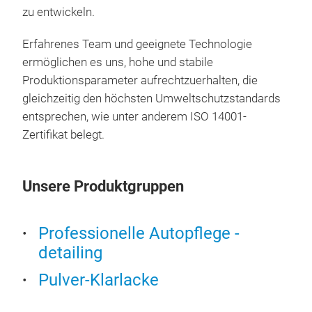
zu entwickeln.
TRO
Erfahrenes Team und geeignete Technologie
sch
ermöglichen es uns, hohe und stabile
Produktionsparameter aufrechtzuerhalten, die
Bes
gleichzeitig den höchsten Umweltschutzstandards
sehr
entsprechen, wie unter anderem ISO 14001-
Auto
Zertifikat belegt.
für 
Aut
möc
Kurz
Unsere Produktgruppen
neue
Sehr
Aush
Hoh
Verw
Hoc
Professionelle Autopflege -
Mon
Per
detailing
Minu
Unt
Pulver-Klarlacke
wer
auf 