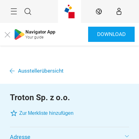
Überspringen
Menü
Suche
DE
Navigator App
DOWNLOAD
Close
Your guide
Ausstellerübersicht
Troton Sp. z o.o.
Zur Merkliste hinzufügen
Adresse