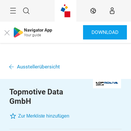
Überspringen
Menü
Suche
DE
Navigator App
DOWNLOAD
Close
Your guide
Ausstellerübersicht
Topmotive Data
GmbH
Zur Merkliste hinzufügen