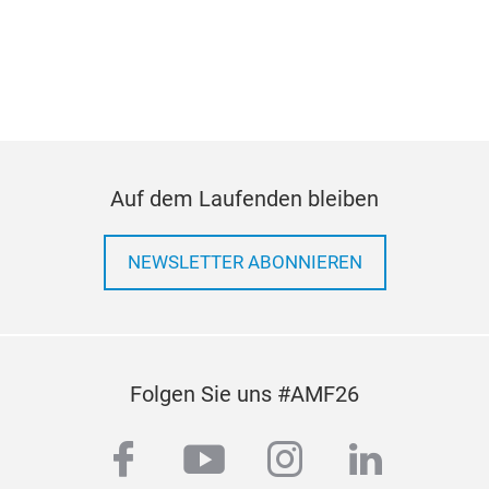
"GM
GMB
man
part
manu
wide
Auf dem Laufenden bleiben
Wate
Over
NEWSLETTER ABONNIEREN
incl
Pum
engi
offe
Japa
Folgen Sie uns #AMF26
facebook
youtube
instagram
linkedi