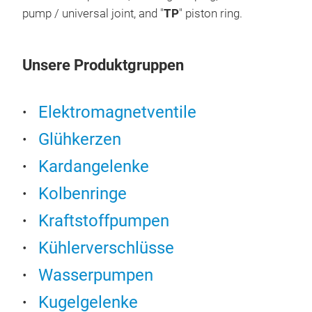
in h
pump / universal joint, and "
TP
" piston ring.
sale
on t
Unsere Produktgruppen
qual
4.3 
qual
Elektromagnetventile
ever
Glühkerzen
ISO 
for 
Kardangelenke
Sank
ALP
Kolbenringe
not 
ALP
oper
Kraftstoffpumpen
The 
olde
than
Kühlerverschlüsse
enco
qual
cars
Wasserpumpen
valu
prod
JA
Kugelgelenke
inte