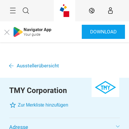
Überspringen
Menü
Suche
DE
Navigator App
DOWNLOAD
Close
Your guide
Ausstellerübersicht
TMY Corporation
Zur Merkliste hinzufügen
Adresse