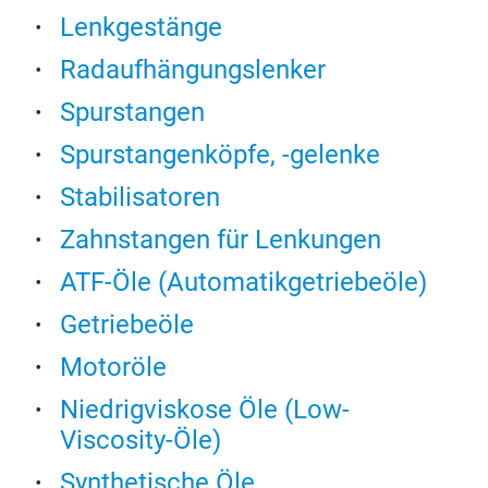
manu
Lenkgestänge
*Gas
dive
Flui
Radaufhängungslenker
cont
*Gea
cust
Spurstangen
*Ot
indu
Spurstangenköpfe, -gelenke
wel
Stabilisatoren
Zahnstangen für Lenkungen
ATF-Öle (Automatikgetriebeöle)
Getriebeöle
Motoröle
Niedrigviskose Öle (Low-
Viscosity-Öle)
"HK
Synthetische Öle