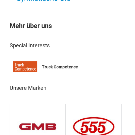
Who
in T
unit
Mehr über uns
man
Glow
Pum
Special Interests
170 
to T
VOL
Truck Competence
Kno
Equ
Unsere Marken
and
com
quan
pref
comp
Taiw