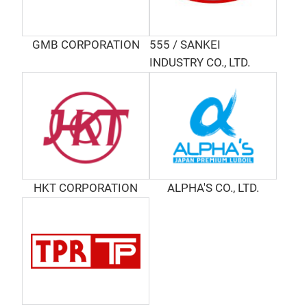
arra
HK
and
GMB CORPORATION
555 / SANKEI
kee
INDUSTRY CO., LTD.
crea
orga
"MIC
cult
Sin
thes
been
by 2
of a
prog
prod
succ
HKT CORPORATION
ALPHA'S CO., LTD.
sati
brin
ove
inno
equ
MI
brin
mold
and 
fact
foll
exce