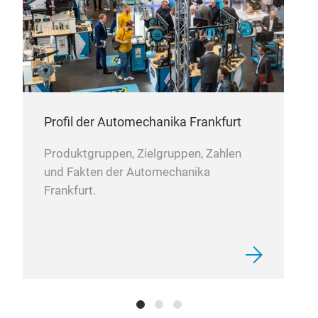
its 
We l
high
with
man
sha
ring
cyli
tech
Profil der Automechanika Frankfurt
as a
Produktgruppen, Zielgruppen, Zahlen
und Fakten der Automechanika
Frankfurt.