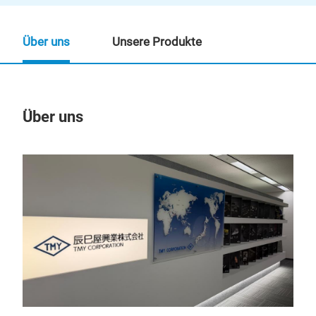
Über uns
Unsere Produkte
Über uns
Un