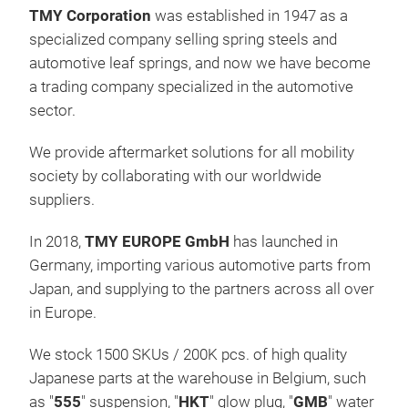
TMY Corporation
was established in 1947 as a
specialized company selling spring steels and
automotive leaf springs, and now we have become
"55
a trading company specialized in the automotive
sector.
Sinc
1960
We provide aftermarket solutions for all mobility
man
society by collaborating with our worldwide
Sus
suppliers.
bra
End,
In 2018,
TMY EUROPE GmbH
has launched in
Link
Germany, importing various automotive parts from
and 
Japan, and supplying to the partners across all over
meet
in Europe.
any 
We d
We stock 1500 SKUs / 200K pcs. of high quality
Jap
Japanese parts at the warehouse in Belgium, such
of g
as "
555
" suspension, "
HKT
" glow plug, "
GMB
" water