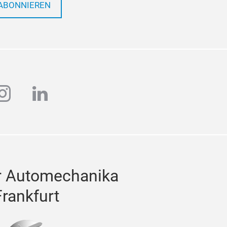
ABONNIEREN
ube
instagram
linkedin
r Automechanika
Frankfurt