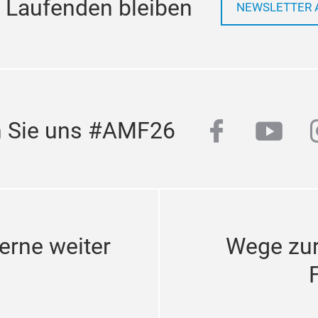
 Laufenden bleiben
NEWSLETTER 
facebook
yout
n Sie uns #AMF26
erne weiter
Wege zu