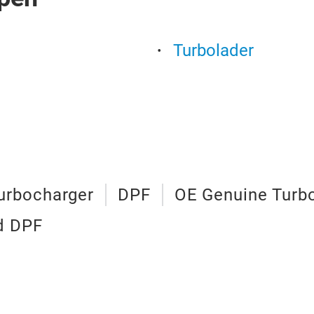
Turbolader
urbocharger
DPF
OE Genuine Turb
d DPF