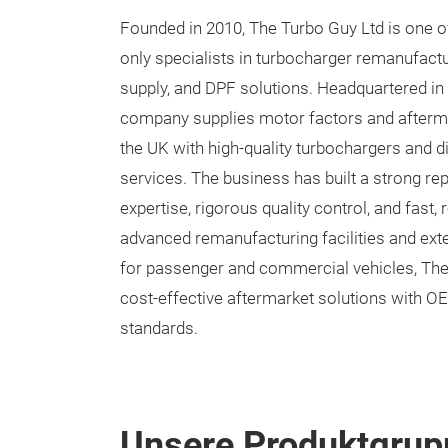
Founded in 2010, The Turbo Guy Ltd
is one o
only specialists in turbocharger remanufact
supply, and DPF solutions. Headquartered in
company supplies motor factors and afterma
the UK with high-quality turbochargers and die
services. The business has built a strong rep
expertise, rigorous quality control, and fast, 
advanced remanufacturing facilities and ex
for passenger and commercial vehicles, Th
cost-effective aftermarket solutions with O
standards.
Unsere Produktgrup