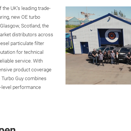
f the UK’s leading trade-
uring, new OE turbo
 Glasgow, Scotland, the
rket distributors across
sel particulate filter
utation for technical
reliable service. With
tensive product coverage
e Turbo Guy combines
E-level performance
pen