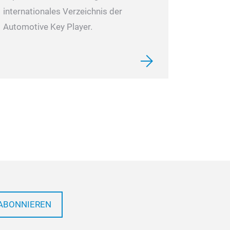
Klebezugpads, A
internationales Verzeichnis der
Heißklebepistol
Automotive Key Player.
Klebesticks, Ar
der Kleberücks
siehe Power-TEC
92341.
ABONNIEREN