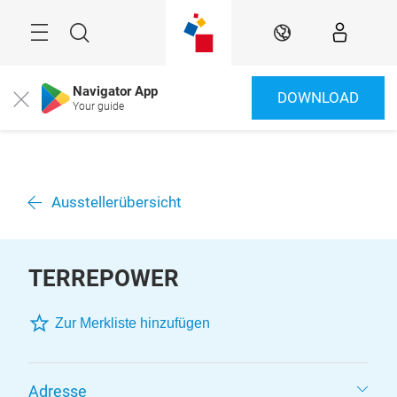
Überspringen
Menü
Suche
DE
Navigator App
DOWNLOAD
Close
Your guide
Ausstellerübersicht
TERREPOWER
Zur Merkliste hinzufügen
Adresse