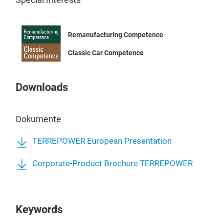
Auto
Unte
aktu
Remanufacturing Competence
20.0
Classic Car Competence
Verf
und 
ein
Downloads
Pale
Dokumente
TERREPOWER European Presentation
Corporate-Product Brochure TERREPOWER
Keywords