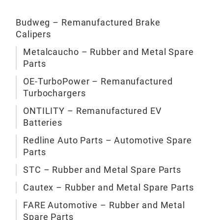
Budweg – Remanufactured Brake
Calipers
Axi
Metalcaucho – Rubber and Metal Spare
Parts
Die
ger
OE‑TurboPower – Remanufactured
Ersa
Turbochargers
prak
ONTILITY – Remanufactured EV
oder
Batteries
Kos
Redline Auto Parts – Automotive Spare
kom
Parts
Alle
Gehä
STC – Rubber and Metal Spare Parts
die 
Cautex – Rubber and Metal Spare Parts
der 
FARE Automotive – Rubber and Metal
und
Spare Parts
erfo