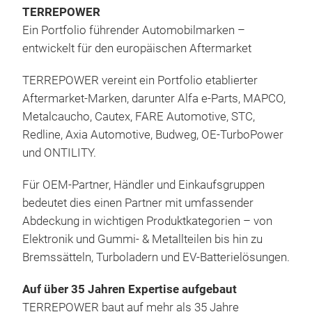
TERREPOWER
Ein Portfolio führender Automobilmarken –
entwickelt für den europäischen Aftermarket
TERREPOWER vereint ein Portfolio etablierter
Aftermarket-Marken, darunter Alfa e‑Parts, MAPCO,
Metalcaucho, Cautex, FARE Automotive, STC,
Bud
Redline, Axia Automotive, Budweg, OE‑TurboPower
und ONTILITY.
Bud
Für OEM-Partner, Händler und Einkaufsgruppen
Budw
bedeutet dies einen Partner mit umfassender
gene
Abdeckung in wichtigen Produktkategorien – von
zuve
Elektronik und Gummi- & Metallteilen bis hin zu
96 
Bremssätteln, Turboladern und EV-Batterielösungen.
Auf über 35 Jahren Expertise aufgebaut
TERREPOWER baut auf mehr als 35 Jahre