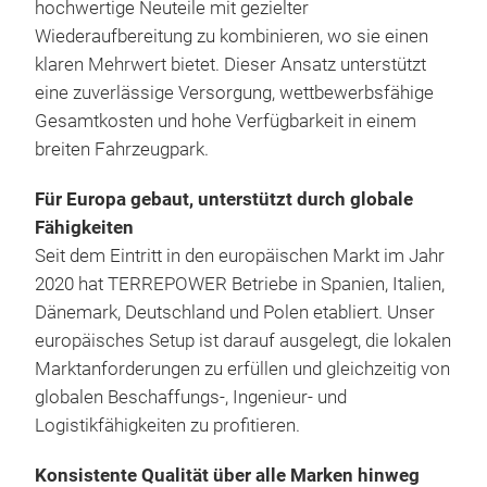
Auf
hochwertige Neuteile mit gezielter
reno
Wiederaufbereitung zu kombinieren, wo sie einen
von 
klaren Mehrwert bietet. Dieser Ansatz unterstützt
Jah
eine zuverlässige Versorgung, wettbewerbsfähige
hoch
Gesamtkosten und hohe Verfügbarkeit in einem
Teil
breiten Fahrzeugpark.
Sor
Für Europa gebaut, unterstützt durch globale
eur
Fähigkeiten
Ihne
Seit dem Eintritt in den europäischen Markt im Jahr
Jede
2020 hat TERREPOWER Betriebe in Spanien, Italien,
kali
Dänemark, Deutschland und Polen etabliert. Unser
gewä
europäisches Setup ist darauf ausgelegt, die lokalen
erwa
Marktanforderungen zu erfüllen und gleichzeitig von
Met
globalen Beschaffungs-, Ingenieur- und
Logistikfähigkeiten zu profitieren.
Meta
hoch
Konsistente Qualität über alle Marken hinweg