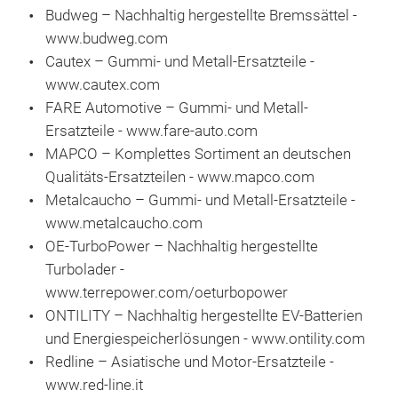
FÜR
Fah
Budweg – Nachhaltig hergestellte Bremssättel -
Prod
www.budweg.com
Bre
Cautex – Gummi- und Metall-Ersatzteile -
Fahr
www.cautex.com
TER
FARE Automotive – Gummi- und Metall-
aus 
Ersatzteile - www.fare-auto.com
inst
MAPCO – Komplettes Sortiment an deutschen
Jahr
Qualitäts-Ersatzteilen - www.mapco.com
Bra
Metalcaucho – Gummi- und Metall-Ersatzteile -
umfa
www.metalcaucho.com
Antr
OE‑TurboPower – Nachhaltig hergestellte
Kom
Turbolader -
Lenk
www.terrepower.com/oeturbopower
in O
ONTILITY – Nachhaltig hergestellte EV-Batterien
Alfa
hera
und Energiespeicherlösungen - www.ontility.com
gew
Redline – Asiatische und Motor-Ersatzteile -
Alfa
Tech
www.red-line.it
Konz