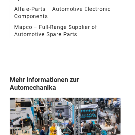
umfa
Alfa e‑Parts – Automotive Electronic
Stan
Components
bere
Mapco – Full‑Range Supplier of
Alle
Automotive Spare Parts
und 
Lage
Kund
aus 
glob
Vorl
Mehr Informationen zur
www
Automechanika