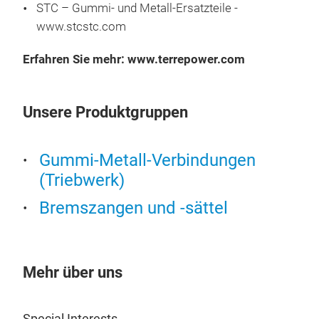
ent
STC – Gummi- und Metall-Ersatzteile -
Ersa
von 
www.stcstc.com
sind
Per
entw
Desi
Erfahren Sie mehr: www.terrepower.com
zu l
Hohe
und 
Prod
füh
Onli
Prod
Unsere Produktgruppen
zu j
Brei
TEC
bere
wo a
aktu
Gummi-Metall-Verbindungen
Aktu
tie
Erst
(Triebwerk)
Rohr
fort
spez
Bremszangen und -sättel
Ther
Prod
Unt
komb
Red
Mehr über uns
Seit
Erfa
Special Interests