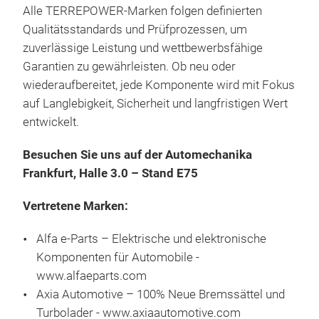
Aut
Alle TERREPOWER-Marken folgen definierten
30.0
Qualitätsstandards und Prüfprozessen, um
Met
zuverlässige Leistung und wettbewerbsfähige
spez
Mehr
Garantien zu gewährleisten. Ob neu oder
Pale
Tief
wiederaufbereitet, jede Komponente wird mit Fokus
Qual
Eige
auf Langlebigkeit, Sicherheit und langfristigen Wert
eine
Fer
entwickelt.
bes
Wir 
meh
mini
Besuchen Sie uns auf der Automechanika
Meta
Wir 
Frankfurt, Halle 3.0 – Stand E75
Lebe
Lief
Vertretene Marken:
Pro
Auto
Alfa e‑Parts – Elektrische und elektronische
der 
Komponenten für Automobile -
MA
Ver
www.alfaeparts.com
Gum
MAPC
Axia Automotive – 100% Neue Bremssättel und
FÜH
TER
Turbolader - www.axiaautomotive.com