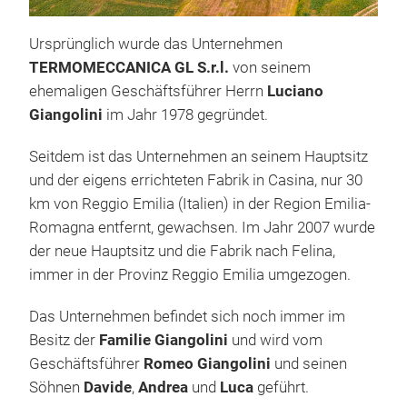
Ursprünglich wurde das Unternehmen
TERMOMECCANICA GL S.r.l.
von seinem
END
ehemaligen Geschäftsführer Herrn
Luciano
MOD
Giangolini
im Jahr 1978 gegründet.
Das
Seitdem ist das Unternehmen an seinem Hauptsitz
ver
und der eigens errichteten Fabrik in Casina, nur 30
Lösu
km von Reggio Emilia (Italien) in der Region Emilia-
Kund
Romagna entfernt, gewachsen. Im Jahr 2007 wurde
inne
der neue Hauptsitz und die Fabrik nach Felina,
„Au
Wär
immer in der Provinz Reggio Emilia umgezogen.
bes
Ablu
Hyb
zur 
Das Unternehmen befindet sich noch immer im
find
(au
Besitz der
Familie Giangolini
und wird vom
3-Fl
Geschäftsführer
Romeo Giangolini
und seinen
Unse
Filt
Söhnen
Davide
,
Andrea
und
Luca
geführt.
EI