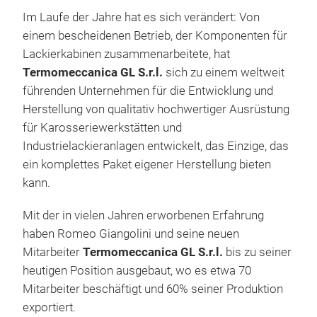
sich
von
Meta
Im Laufe der Jahre hat es sich verändert: Von
bes
Leu
Meta
einem bescheidenen Betrieb, der Komponenten für
Nei
Zusä
Lackierkabinen zusammenarbeitete, hat
Luf
Roll
Termomeccanica GL S.r.l.
sich zu einem weltweit
Luft
Meta
führenden Unternehmen für die Entwicklung und
Klap
Pne
Herstellung von qualitativ hochwertiger Ausrüstung
Ele
HA
Ges
für Karosseriewerkstätten und
Elek
Deut
Tou
Industrielackieranlagen entwickelt, das Einzige, das
Bren
Die 
mit
ein komplettes Paket eigener Herstellung bieten
Aggr
Abm
Rüc
kann.
Zulu
Die 
Heb
Ablu
ausg
Mit der in vielen Jahren erworbenen Erfahrung
Endo
haben Romeo Giangolini und seine neuen
seit
Mitarbeiter
Termomeccanica GL S.r.l.
bis zu seiner
Sich
heutigen Position ausgebaut, wo es etwa 70
Mitarbeiter beschäftigt und 60% seiner Produktion
exportiert.