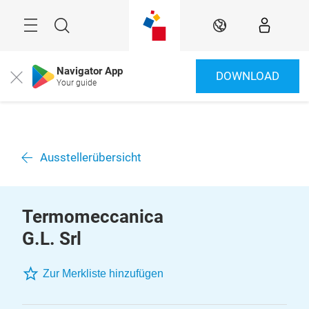
Überspringen
Menü
Suche
DE
Navigator App
DOWNLOAD
Close
Your guide
Ausstellerübersicht
Termomeccanica
G.L. Srl
Zur Merkliste hinzufügen