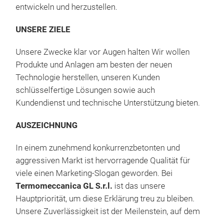
entwickeln und herzustellen.
mode
Die 
UNSERE ZIELE
dan
auto
Unsere Zwecke klar vor Augen halten Wir wollen
tro
Produkte und Anlagen am besten der neuen
Im V
Die 
Technologie herstellen, unseren Kunden
exis
Betr
schlüsselfertige Lösungen sowie auch
komp
Kundendienst und technische Unterstützung bieten.
Er i
bewe
AUSZEICHNUNG
(max
Plat
dreh
Vers
In einem zunehmend konkurrenzbetonten und
In V
Leis
aggressiven Markt ist hervorragende Qualität für
zuv
Steu
viele einen Marketing-Slogan geworden. Bei
Fah
Termomeccanica GL S.r.l.
ist das unsere
ZU
perf
Hauptpriorität, um diese Erklärung treu zu bleiben.
Tem
Es k
Unsere Zuverlässigkeit ist der Meilenstein, auf dem
Per