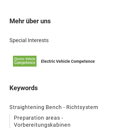
LED
Das 
Stei
Fil
Mehr über uns
Special Interests
RIC
Schn
Electric Vehicle Competence
Repa
mit 
Sche
des 
Keywords
Posi
Trag
Uni
Min
Straightening Bench - Richtsystem
Höc
TE
Hubz
Preparation areas -
Span
Vorbereitungskabinen