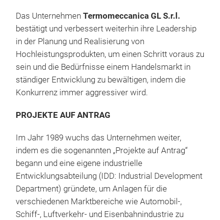
Das Unternehmen
Termomeccanica GL S.r.l.
bestätigt und verbessert weiterhin ihre Leadership
in der Planung und Realisierung von
Hochleistungsprodukten, um einen Schritt voraus zu
sein und die Bedürfnisse einem Handelsmarkt in
ständiger Entwicklung zu bewältigen, indem die
Konkurrenz immer aggressiver wird.
PROJEKTE AUF ANTRAG
Im Jahr 1989 wuchs das Unternehmen weiter,
indem es die sogenannten „Projekte auf Antrag“
MOT
begann und eine eigene industrielle
INF
Entwicklungsabteilung (IDD: Industrial Development
Department) gründete, um Anlagen für die
Eini
verschiedenen Marktbereiche wie Automobil-,
sind
Schiff-, Luftverkehr- und Eisenbahnindustrie zu
Die 