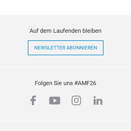
elek
Orbi
End
Fahr
Auf dem Laufenden bleiben
moto
Stra
NEWSLETTER ABONNIEREN
Heb
Sch
Folgen Sie uns #AMF26
facebook
youtube
instagram
linkedi