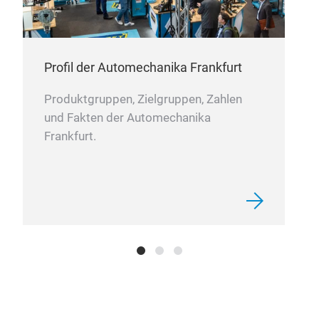
HAU
Luf
gew
Neo
Aufb
Klär
Profil der Automechanika Frankfurt
Ste
Produktgruppen, Zielgruppen, Zahlen
LI
und Fakten der Automechanika
Mit 
Frankfurt.
Vord
Mit 
Sei
Zusä
Ges
Schr
Sau
Sau
Abs
Lau