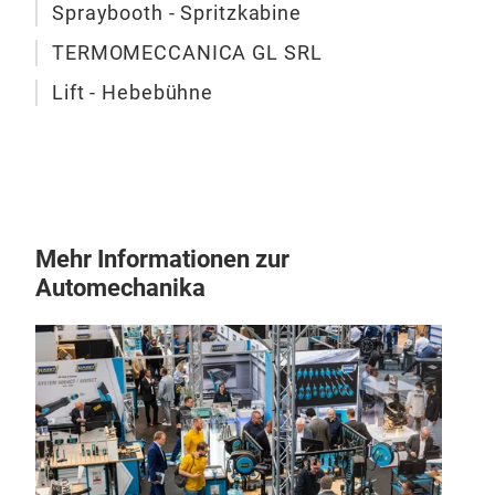
Gew
Spraybooth - Spritzkabine
EX
Abm
Mes
TERMOMECCANICA GL SRL
Kle
Lift - Hebebühne
Wer
Kett
Zusä
Dec
Rich
Min
Mehr Informationen zur
Automechanika
VO
Das
zahl
Lösu
und 
Aus