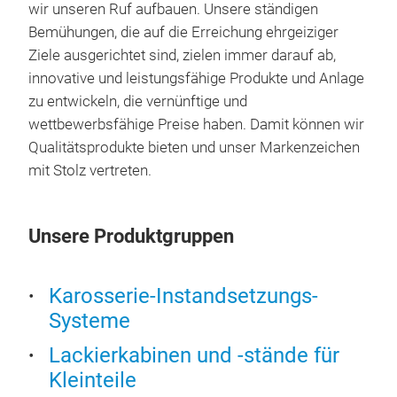
Lack
wir unseren Ruf aufbauen. Unsere ständigen
Nr. 
kann
Bemühungen, die auf die Erreichung ehrgeiziger
Län
nebe
Ziele ausgerichtet sind, zielen immer darauf ab,
jede
innovative und leistungsfähige Produkte und Anlage
wer
zu entwickeln, die vernünftige und
Auße
wettbewerbsfähige Preise haben. Damit können wir
Dopp
LAC
Qualitätsprodukte bieten und unser Markenzeichen
alle
mit Stolz vertreten.
Das
Sys
Anwe
Boge
Vorb
Unsere Produktgruppen
Die 
Es k
Arbe
gem
Scre
Karosserie-Instandsetzungs-
Aufs
Zent
zu s
Systeme
Feu
Elek
ist 
Es 
Scha
TE
Lackierkabinen und -stände für
kun
Kleinteile
LI
Auß