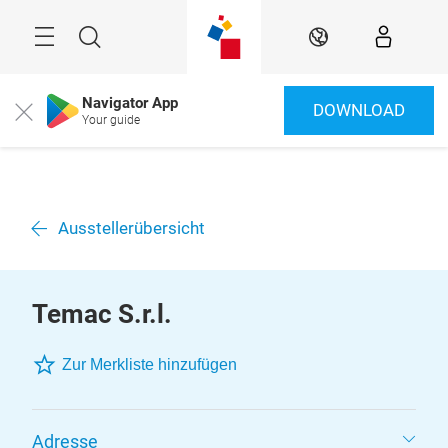
Überspringen
Menü
Suche
DE
Navigator App
DOWNLOAD
Close
Your guide
Ausstellerübersicht
Temac S.r.l.
Zur Merkliste hinzufügen
Adresse