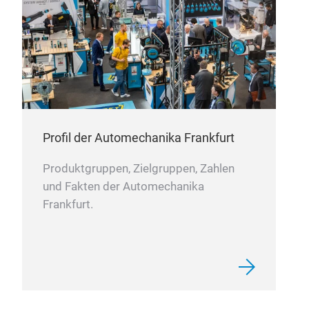
TEM
Fron
For:
Profil der Automechanika Frankfurt
G21
Produktgruppen, Zielgruppen, Zahlen
G23
und Fakten der Automechanika
G24
Frankfurt.
G26