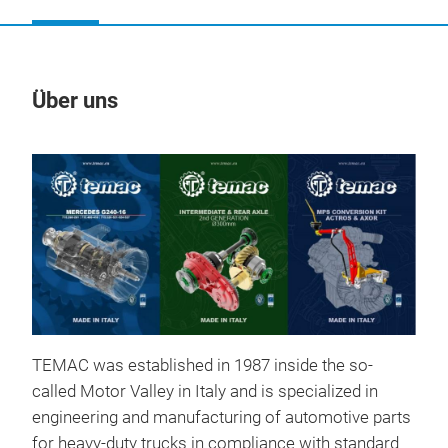
Über uns
Un
TEM
TEMAC was established in 1987 inside the so-
called Motor Valley in Italy and is specialized in
Comp
engineering and manufacturing of automotive parts
for heavy-duty trucks in compliance with standard