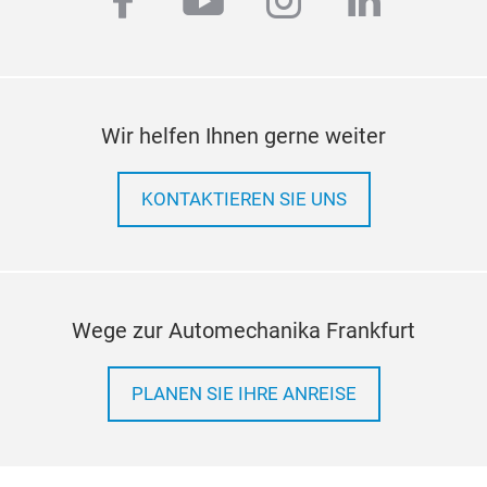
facebook
youtube
instagram
linkedi
Wir helfen Ihnen gerne weiter
KONTAKTIEREN SIE UNS
Wege zur Automechanika Frankfurt
PLANEN SIE IHRE ANREISE
TEM
Syn