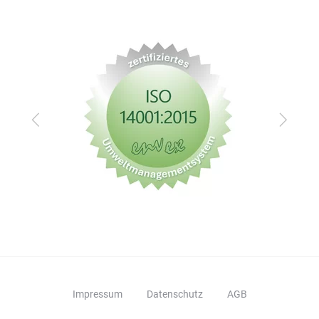
fo
16
Zurück
Vor
Impressum
Datenschutz
AGB