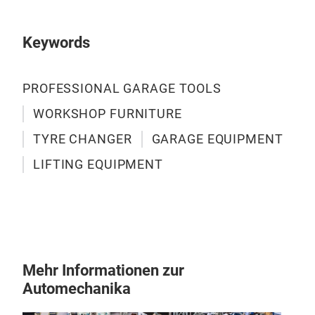
Wer
Keywords
HYD
AUT
PROFESSIONAL GARAGE TOOLS
GR
WORKSHOP FURNITURE
TYRE CHANGER
GARAGE EQUIPMENT
LIFTING EQUIPMENT
Mehr Informationen zur
Automechanika