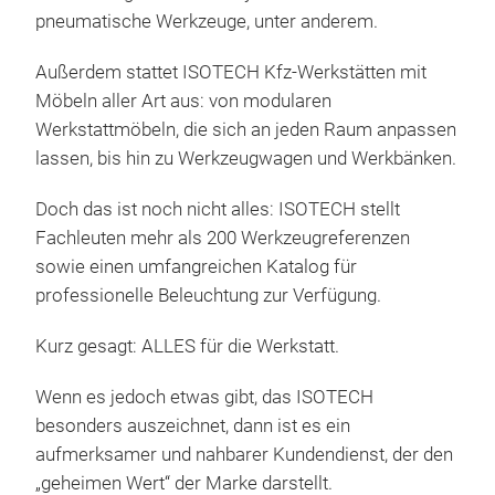
pneumatische Werkzeuge, unter anderem.
HE
Außerdem stattet ISOTECH Kfz-Werkstätten mit
2-S
Möbeln aller Art aus: von modularen
AUT
Werkstattmöbeln, die sich an jeden Raum anpassen
2-S
lassen, bis hin zu Werkzeugwagen und Werkbänken.
2-S
Doch das ist noch nicht alles: ISOTECH stellt
HE
Fachleuten mehr als 200 Werkzeugreferenzen
4-S
sowie einen umfangreichen Katalog für
HE
professionelle Beleuchtung zur Verfügung.
DOP
AUS
Kurz gesagt: ALLES für die Werkstatt.
EIN
MO
Wenn es jedoch etwas gibt, das ISOTECH
besonders auszeichnet, dann ist es ein
aufmerksamer und nahbarer Kundendienst, der den
„geheimen Wert“ der Marke darstellt.