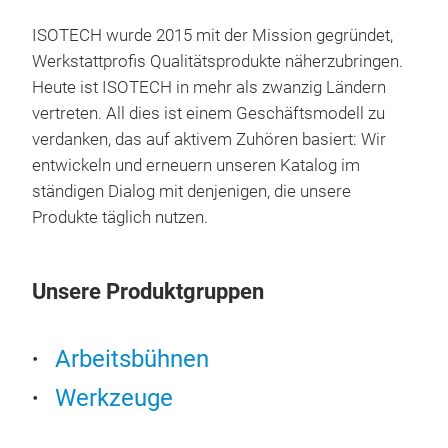
ISOTECH wurde 2015 mit der Mission gegründet,
RE
Werkstattprofis Qualitätsprodukte näherzubringen.
Heute ist ISOTECH in mehr als zwanzig Ländern
Wir 
vertreten. All dies ist einem Geschäftsmodell zu
best
verdanken, das auf aktivem Zuhören basiert: Wir
hal
entwickeln und erneuern unseren Katalog im
indu
ständigen Dialog mit denjenigen, die unsere
Bus
Produkte täglich nutzen.
wir 
aut
hal
Unsere Produktgruppen
Arbeitsbühnen
Werkzeuge