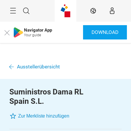
Überspringen
Menü
Suche
DE
Navigator App
DOWNLOAD
Close
Your guide
Ausstellerübersicht
Suministros Dama RL
Spain S.L.
Zur Merkliste hinzufügen