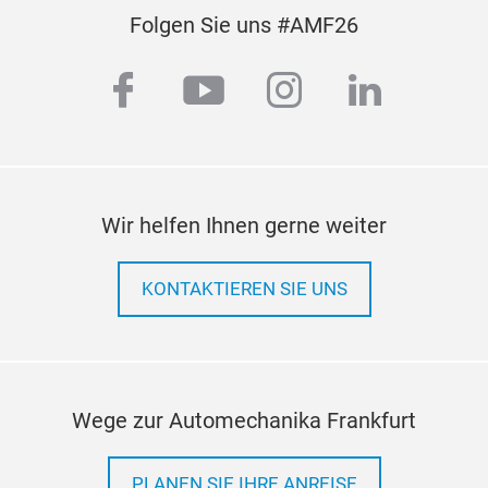
Get
Folgen Sie uns #AMF26
Alte
facebook
youtube
instagram
linkedi
Wir helfen Ihnen gerne weiter
KONTAKTIEREN SIE UNS
Wege zur Automechanika Frankfurt
PLANEN SIE IHRE ANREISE