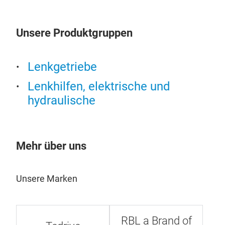
Unsere Produktgruppen
Lenkgetriebe
Lenkhilfen, elektrische und
hydraulische
Mehr über uns
Kug
Unsere Marken
Altt
Kug
Hers
RBL a Brand of