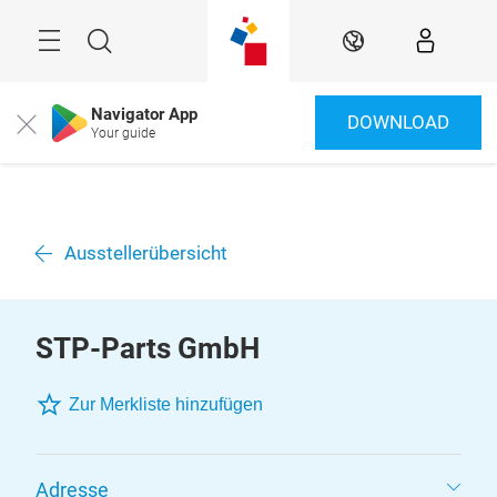
Überspringen
Menü
Suche
DE
Navigator App
DOWNLOAD
Close
Your guide
Ausstellerübersicht
STP-Parts GmbH
Zur Merkliste hinzufügen
Adresse