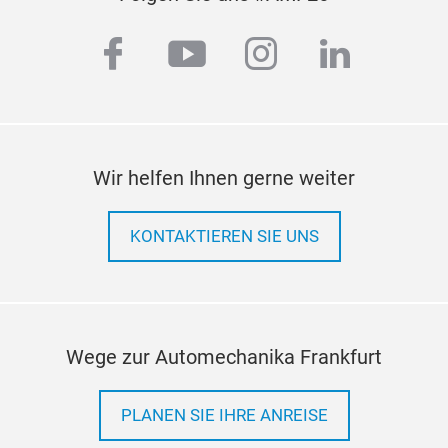
inte
Batt
Bren
Die 
facebook
youtube
instagram
linkedi
Herg
der 
2. 
stab
Top
hoh
Auto
Auto
akti
Umge
ohne
Wir helfen Ihnen gerne weiter
die
wec
Auss
KONTAKTIEREN SIE UNS
Alle
Pre
Leis
● Mu
mode
Wege zur Automechanika Frankfurt
Blei
● St
PLANEN SIE IHRE ANREISE
Lief