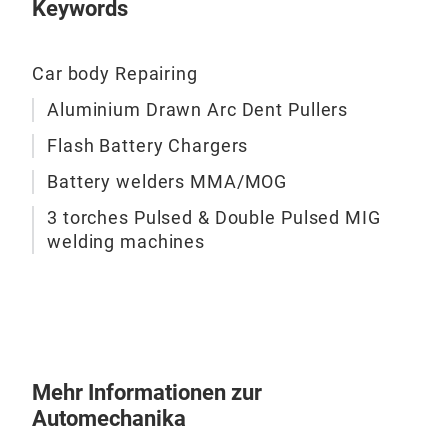
Keywords
SOL
Car body Repairing
SOLT
Sch
Aluminium Drawn Arc Dent Pullers
Die
Flash Battery Chargers
Schw
und 
Battery welders MMA/MOG
zu 6
3 torches Pulsed & Double Pulsed MIG
MIG/
welding machines
die 
Stel
Schw
sich
Sch
Vier
Mehr Informationen zur
● S
Automechanika
SYN