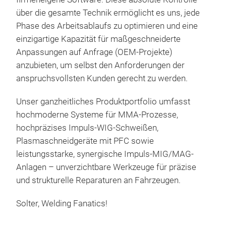
Anfo
"Mo
über die gesamte Technik ermöglicht es uns, jede
ist 
lang
Phase des Arbeitsablaufs zu optimieren und eine
Konf
auf 
einzigartige Kapazität für maßgeschneiderte
Wähl
Pro
Anpassungen auf Anfrage (OEM-Projekte)
Arbe
Par
anzubieten, um selbst den Anforderungen der
Ihne
ersc
anspruchsvollsten Kunden gerecht zu werden.
aus
Sie 
Unser ganzheitliches Produktportfolio umfasst
MIG
(Amp
hochmoderne Systeme für MMA-Prozesse,
durc
Füll
hochpräzises Impuls-WIG-Schweißen,
Schw
auf 
Plasmaschneidgeräte mit PFC sowie
Elek
Drah
AER
leistungsstarke, synergische Impuls-MIG/MAG-
(MI
abzu
MI
Anlagen – unverzichtbare Werkzeuge für präzise
spez
erzi
AER
und strukturelle Reparaturen an Fahrzeugen.
Ein
Rüc
Mul
mit 
Sta
Solter, Welding Fanatics!
Spez
das 
einf
Kar
befo
lang