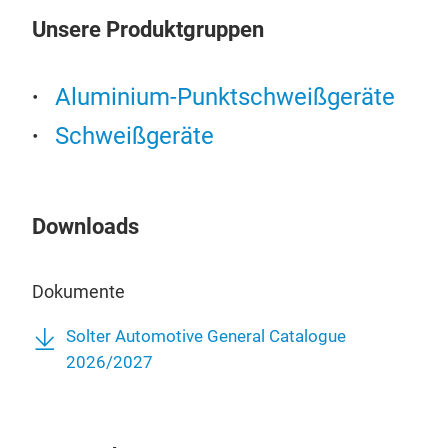
entw
ursp
Unsere Produktgruppen
Spit
Mul
M
Han
Aluminium-Punktschweißgeräte
wurd
Schweißgeräte
stru
was 
fort
best
Downloads
(Ha
Dokumente
Solter Automotive General Catalogue
2026/2027