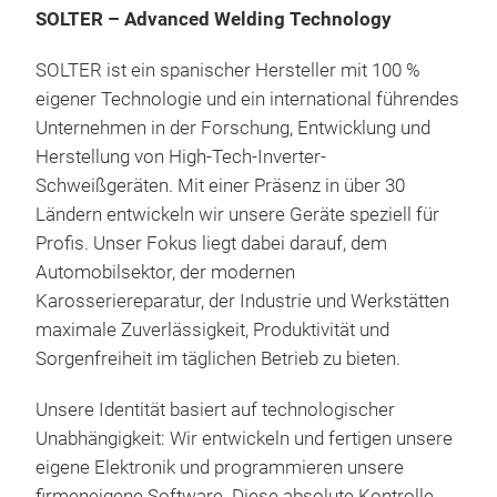
SOLTER – Advanced Welding Technology
SOLTER ist ein spanischer Hersteller mit 100 %
eigener Technologie und ein international führendes
SOL
Unternehmen in der Forschung, Entwicklung und
Sch
Herstellung von High-Tech-Inverter-
🔋 
Schweißgeräten. Mit einer Präsenz in über 30
Sch
Ländern entwickeln wir unsere Geräte speziell für
Entd
Profis. Unser Fokus liegt dabei darauf, dem
Sch
Automobilsektor, der modernen
inno
Karosseriereparatur, der Industrie und Werkstätten
Prof
Ans
maximale Zuverlässigkeit, Produktivität und
sein
den
Sorgenfreiheit im täglichen Betrieb zu bieten.
im F
Ans
Pann
(+)
A
Unsere Identität basiert auf technologischer
Die 
Steu
Unabhängigkeit: Wir entwickeln und fertigen unsere
in I
Gun-
eigene Elektronik und programmieren unsere
Maß
Akt
firmeneigene Software. Diese absolute Kontrolle