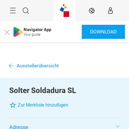
Überspringen
Menü
Suche
DE
Navigator App
DOWNLOAD
Close
Your guide
Ausstellerübersicht
Solter Soldadura SL
Zur Merkliste hinzufügen
Adresse