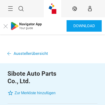
Überspringen
Menü
Suche
DE
Navigator App
DOWNLOAD
Close
Your guide
Ausstellerübersicht
Sibote Auto Parts
Co., Ltd.
Zur Merkliste hinzufügen