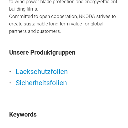
to wind power blade protection and energy-efficient
building films.
Committed to open cooperation, NKODA strives to
create sustainable long-term value for global
partners and customers.
Win
Unsere Produktgruppen
Hig
Pre
Lackschutzfolien
Nee
Sicherheitsfolien
High
Mag
Cham
Pho
Pho
Keywords
Exte
anot