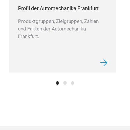
& pe
Profil der Automechanika Frankfurt
hidi
Produktgruppen, Zielgruppen, Zahlen
tone
und Fakten der Automechanika
Frankfurt.
Cle
Cle
Engi
Wor
Dive
New