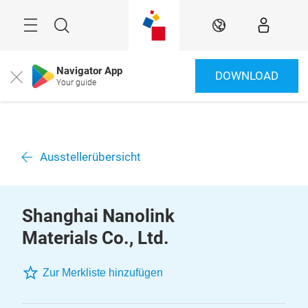
Überspringen
Menü
Suche
DE
Navigator App
DOWNLOAD
Close
Your guide
Ausstellerübersicht
Shanghai Nanolink
Materials Co., Ltd.
Zur Merkliste hinzufügen