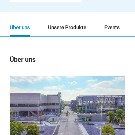
Über uns
Unsere Produkte
Events
Über uns
Un