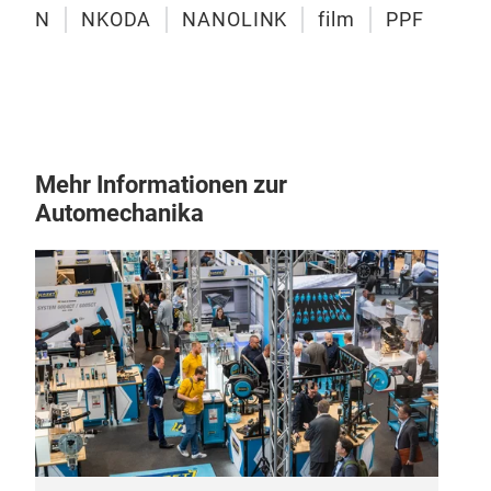
N
NKODA
NANOLINK
film
PPF
R&D
Mehr Informationen zur
Cle
Automechanika
Col
The 
Pre
Pain
repa
noti
pane
100%
glos
unif