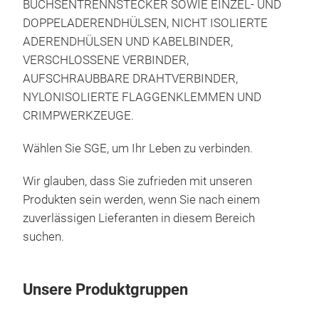
BUCHSENTRENNSTECKER SOWIE EINZEL- UND
Fork
DOPPELADERENDHÜLSEN, NICHT ISOLIERTE
ADERENDHÜLSEN UND KABELBINDER,
Drah
VERSCHLOSSENE VERBINDER,
aus 
AUFSCHRAUBBARE DRAHTVERBINDER,
verz
NYLONISOLIERTE FLAGGENKLEMMEN UND
viny
CRIMPWERKZEUGE.
Refe
alte
Wählen Sie SGE, um Ihr Leben zu verbinden.
Einf
M
Prod
Wir glauben, dass Sie zufrieden mit unseren
Drah
Produkten sein werden, wenn Sie nach einem
Löse
zuverlässigen Lieferanten in diesem Bereich
mm²
suchen.
Ber
Ber
Unsere Produktgruppen
Ber
PT-A