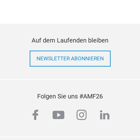
Ra
Auf dem Laufenden bleiben
NEWSLETTER ABONNIEREN
DIN
DIN
rote
Leit
Folgen Sie uns #AMF26
isol
Dop
facebook
youtube
instagram
linkedi
aus
Die
leic
und 