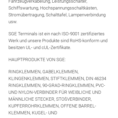
Fahrzeugverkabelung, Leistungsschalter,
oder
Schiffswartung, Hochspannungsschaltkästen,
Prod
Stromübertragung, Schalttafel, Lampenverbindung
Hoc
usw.
Löse
mm²
SGE Terminals ist ein nach ISO-9001 zertifiziertes
Ber
Werk und unsere Produkte sind RoHS-konform und
Ber
besitzen UL- und cUL-Zertifikate.
Ber
Ber
HAUPTPRODUKTE VON SGE:
Ber
Ber
RINGKLEMMEN, GABELKLEMMEN,
Ber
KLINGENKLEMMEN, STIFTKLEMMEN, DIN 46234
RINGKLEMMEN, 90-GRAD-RINGKLEMMEN, PVC-
UND NYLON-VERBINDER FÜR WEIBLICHE UND
MÄNNLICHE STECKER, STOßVERBINDER,
KUPFERROHRKLEMMEN, OFFENE BARREL-
KLEMMEN, KUGEL- UND