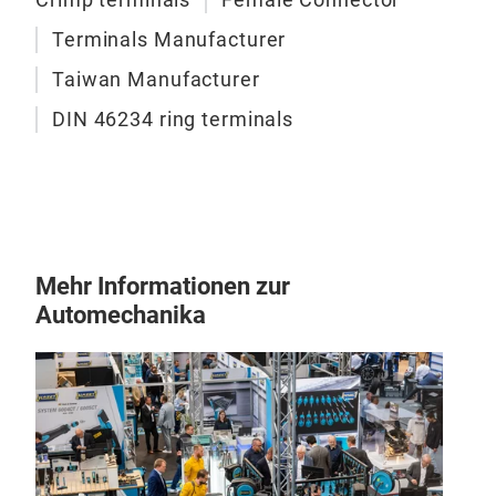
sich
M
inte
Terminals Manufacturer
geei
Taiwan Manufacturer
Ansc
DIN 46234 ring terminals
abfä
und 
aus 
Die 
verh
Kup
Mehr Informationen zur
Kup
Automechanika
AWG
Ber
Ber
Ber
Ber
Ber
Fem
Ber