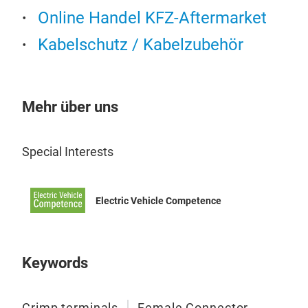
Ber
Online Handel KFZ-Aftermarket
Ber
Kabelschutz / Kabelzubehör
Ber
Ber
Ber
Ber
Mehr über uns
Ber
Special Interests
But
Electric Vehicle Competence
Die 
elek
Wärm
Rich
Keywords
stab
Isol
Crimp terminals
Female Connector