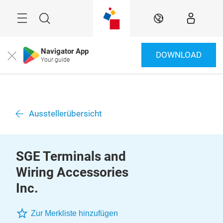
Überspringen
Menü
Suche
DE
Navigator App
DOWNLOAD
Close
Your guide
Ausstellerübersicht
SGE Terminals and
Wiring Accessories
Inc.
Zur Merkliste hinzufügen