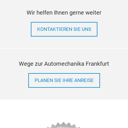
Kle
Wir helfen Ihnen gerne weiter
0,5
Sort
0,1
KONTAKTIEREN SIE UNS
Sort
0,5
Wege zur Automechanika Frankfurt
PLANEN SIE IHRE ANREISE