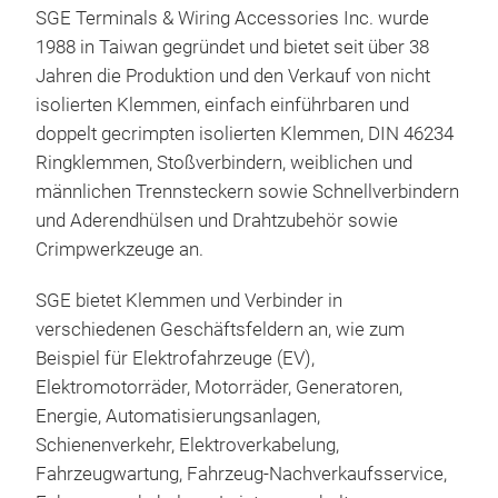
SGE Terminals & Wiring Accessories Inc. wurde
1988 in Taiwan gegründet und bietet seit über 38
Jahren die Produktion und den Verkauf von nicht
isolierten Klemmen, einfach einführbaren und
doppelt gecrimpten isolierten Klemmen, DIN 46234
Ringklemmen, Stoßverbindern, weiblichen und
männlichen Trennsteckern sowie Schnellverbindern
und Aderendhülsen und Drahtzubehör sowie
Crimpwerkzeuge an.
Wire
SGE bietet Klemmen und Verbinder in
Drah
verschiedenen Geschäftsfeldern an, wie zum
gute
Beispiel für Elektrofahrzeuge (EV),
biet
Elektromotorräder, Motorräder, Generatoren,
nylo
Energie, Automatisierungsanlagen,
ver
Schienenverkehr, Elektroverkabelung,
Halt
Fahrzeugwartung, Fahrzeug-Nachverkaufsservice,
Isol
M