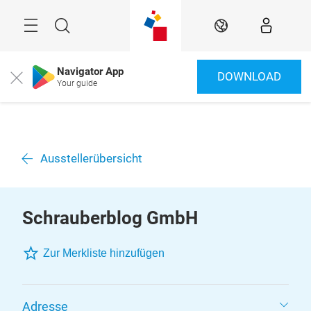
Überspringen
Menü
Suche
DE
Navigator App
DOWNLOAD
Close
Your guide
Ausstellerübersicht
Schrauberblog GmbH
Zur Merkliste hinzufügen
Adresse