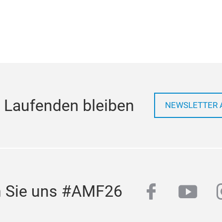
 Laufenden bleiben
NEWSLETTER 
facebook
yout
n Sie uns #AMF26