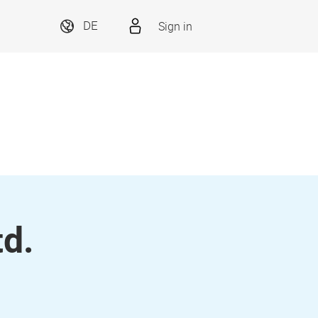
Sign in
DE
td.