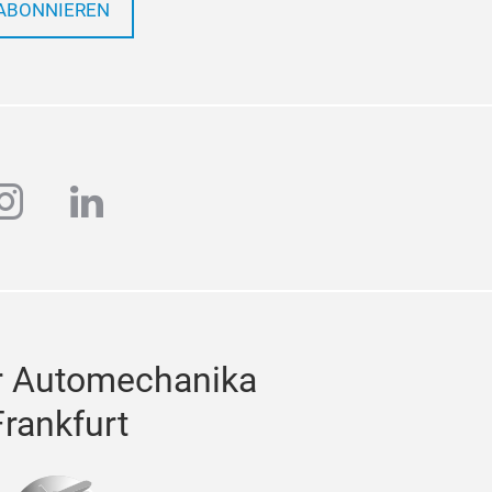
ABONNIEREN
ube
instagram
linkedin
r Automechanika
Frankfurt