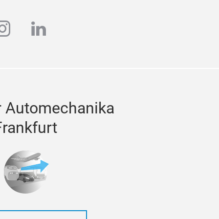
ube
instagram
linkedin
r Automechanika
Frankfurt