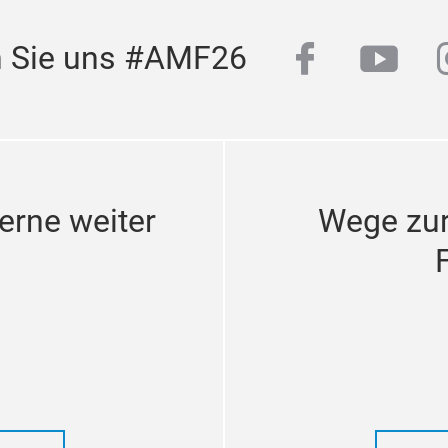
facebook
yout
n Sie uns #AMF26
erne weiter
Wege zu