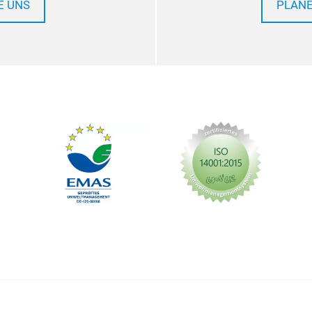
E UNS
PLANE