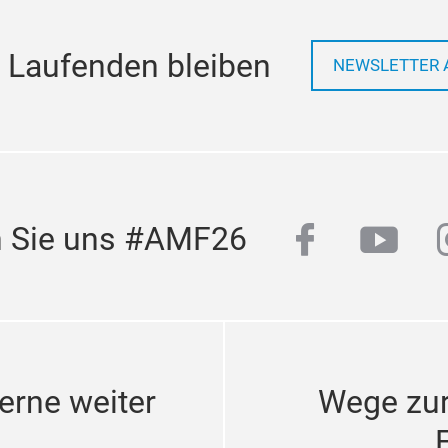
 Laufenden bleiben
NEWSLETTER 
facebook
yout
n Sie uns #AMF26
erne weiter
Wege zu