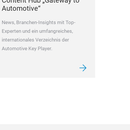
Content Hub „Gateway to
Hochleistungs-A
Automotive“
Kupferkontakte, 
Leistungsübertr
News, Branchen-Insights mit Top-
direkter Ersatz 
Experten und ein umfangreiches,
internationales Verzeichnis der
Automotive Key Player.