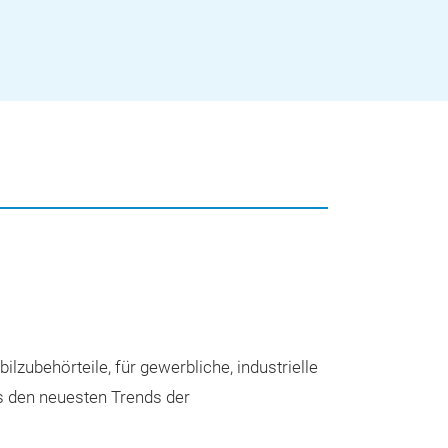
Unsere
ilzubehörteile, für gewerbliche, industrielle
ts den neuesten Trends der