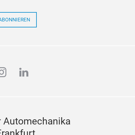
ABONNIEREN
ube
instagram
linkedin
r Automechanika
Frankfurt