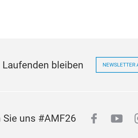
 Laufenden bleiben
NEWSLETTER 
facebook
yout
n Sie uns #AMF26