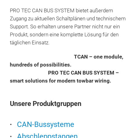
einf
für 
Der 
Risi
PRO TEC CAN BUS SYSTEM bietet außerdem
Anw
den
die 
Zugang zu aktuellen Schaltplänen und technischem
für
ben
auc
Support. So erhalten unsere Partner nicht nur ein
wir 
über
Fah
Produkt, sondern eine komplette Lösung für den
Flot
Prog
Sich
täglichen Einsatz.
Fah
kein
Kur
Unse
Serv
Fahr
TCAN – one module,
Feue
auße
Pro
hundreds of possibilities.
und 
und 
Fahr
PRO TEC CAN BUS SYSTEM –
Kom
groß
Fehl
smart solutions for modern towbar wiring.
Sond
Inst
zuve
ein
zum
Schu
häuf
Unsere Produktgruppen
Wen
Rek
Hilf
Ver
unte
Gerä
onli
Fun
CAN-Bussysteme
Fahr
Mod
Mod
Erf
Vort
Abschleppstangen
Bele