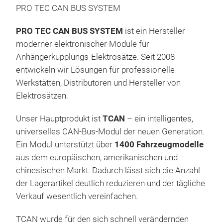
PRO TEC CAN BUS SYSTEM
PRO TEC CAN BUS SYSTEM
ist ein Hersteller
moderner elektronischer Module für
Anhängerkupplungs-Elektrosätze. Seit 2008
entwickeln wir Lösungen für professionelle
Werkstätten, Distributoren und Hersteller von
TCA
Elektrosätzen.
Anh
Unser Hauptprodukt ist
TCAN
– ein intelligentes,
TCA
universelles CAN-Bus-Modul der neuen Generation.
mod
Ein Modul unterstützt über
1400 Fahrzeugmodelle
mode
aus dem europäischen, amerikanischen und
elek
chinesischen Markt. Dadurch lässt sich die Anzahl
hoch
der Lagerartikel deutlich reduzieren und der tägliche
zahl
Verkauf wesentlich vereinfachen.
Dat
M
ben
TCAN wurde für den sich schnell verändernden