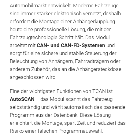
heut
Automobilmarkt entwickelt. Moderne Fahrzeuge
ver
sind immer stärker elektronisch vernetzt, deshalb
zus
erfordert die Montage einer Anhängerkupplung
Fahr
heute eine professionelle Lösung, die mit der
TC
Fahrzeugtechnologie Schritt hält. Das Modul
CAN
arbeitet mit
CAN- und CAN-FD-Systemen
und
wurd
sorgt für eine sichere und stabile Steuerung der
Dist
Beleuchtung von Anhängern, Fahrradträgern oder
Unte
anderem Zubehör, das an die Anhängersteckdose
prof
angeschlossen wird.
TCA
unte
und
Eine der wichtigsten Funktionen von TCAN ist
aus
Der 
AutoSCAN
– das Modul scannt das Fahrzeug
chin
zuvo
selbstständig und wählt automatisch das passende
vers
CAN
Programm aus der Datenbank. Diese Lösung
Mode
Hyb
erleichtert die Montage, spart Zeit und reduziert das
Verk
und 
Risiko einer falschen Programmauswahl.
stän