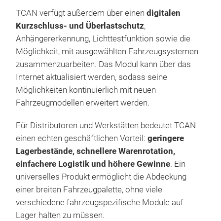
Anh
größ
TCAN verfügt außerdem über einen
digitalen
weit
univ
Kurzschluss- und Überlastschutz
,
Mod
ein
Anhängererkennung, Lichttestfunktion sowie die
schn
Das
Möglichkeit, mit ausgewählten Fahrzeugsystemen
ein
CAN
zusammenzuarbeiten. Das Modul kann über das
Anw
Fah
Internet aktualisiert werden, sodass seine
das 
verä
Möglichkeiten kontinuierlich mit neuen
kön
Elek
Fahrzeugmodellen erweitert werden.
prof
den
Hers
den
Für Distributoren und Werkstätten bedeutet TCAN
sch
Temp
einen echten geschäftlichen Vorteil:
geringere
Sof
Funk
Lagerbestände, schnellere Warenrotation,
Fahr
Ele
verä
einfachere Logistik und höhere Gewinne
. Ein
TCA
Flot
Modu
universelles Produkt ermöglicht die Abdeckung
des 
anal
einer breiten Fahrzeugpalette, ohne viele
PRO
vorb
aut
verschiedene fahrzeugspezifische Module auf
umfa
einf
Date
Lager halten zu müssen.
Bas
erfo