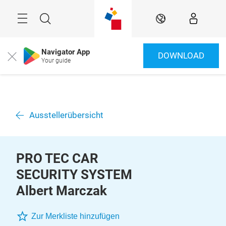
Überspringen
Menü
Suche
DE
Navigator App
DOWNLOAD
Close
Your guide
Ausstellerübersicht
PRO TEC CAR
SECURITY SYSTEM
Albert Marczak
Zur Merkliste hinzufügen