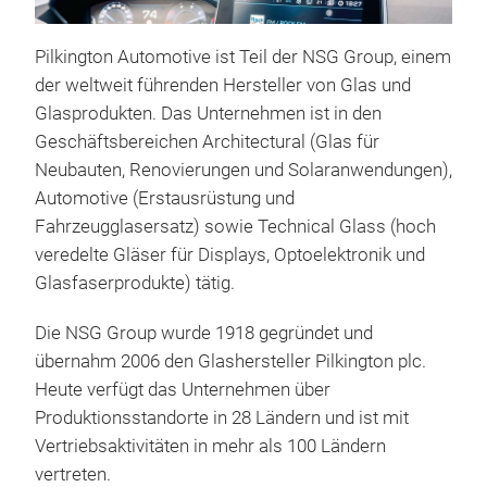
Pilkington Automotive ist Teil der NSG Group, einem
der weltweit führenden Hersteller von Glas und
Cut-
Glasprodukten. Das Unternehmen ist in den
Ihre
Geschäftsbereichen Architectural (Glas für
Wind
Neubauten, Renovierungen und Solaranwendungen),
Dra
Automotive (Erstausrüstung und
Win
Fahrzeugglasersatz) sowie Technical Glass (hoch
TGA
veredelte Gläser für Displays, Optoelektronik und
aust
Glasfaserprodukte) tätig.
min
Die NSG Group wurde 1918 gegründet und
an 
übernahm 2006 den Glashersteller Pilkington plc.
Arma
Heute verfügt das Unternehmen über
OET
Produktionsstandorte in 28 Ländern und ist mit
Aus
Vertriebsaktivitäten in mehr als 100 Ländern
Her
vertreten.
Schn