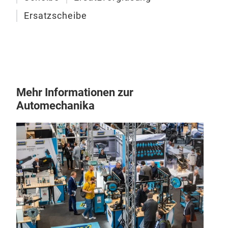
Ersatzscheibe
Mehr Informationen zur
Aut
Automechanika
Die 
Aus
Aut
vera
Ersa
Gla
Sei
Neb