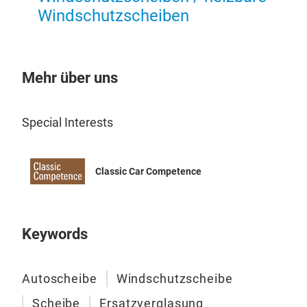
47.0
Windschutzscheiben
zuku
Der 
die 
Mehr über uns
Gesc
Kund
Zuku
Clas
Special Interests
flex
Habe
effi
für 
Fah
Classic Car Competence
Auto
Wind
und 
Keywords
Einz
Autoscheibe
Windschutzscheibe
Scheibe
Ersatzverglasung