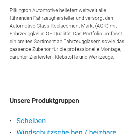
ver
Pilkington Automotive beliefert weltweit alle
Karo
führenden Fahrzeughersteller und versorgt den
Automotive Glass Replacement Markt (AGR) mit
Fahrzeugglas in OE Qualität. Das Portfolio umfasst
AGR
ein breites Sortiment an Fahrzeuggläsern sowie das
passende Zubehör für die professionelle Montage,
Seit
darunter Zierleisten, Klebstoffe und Werkzeuge.
Fahr
Aut
Sta
zen
ent
Lag
Unsere Produktgruppen
sorg
Aut
Scheiben
Umz
A42
Windschutzscheiben / heizbare