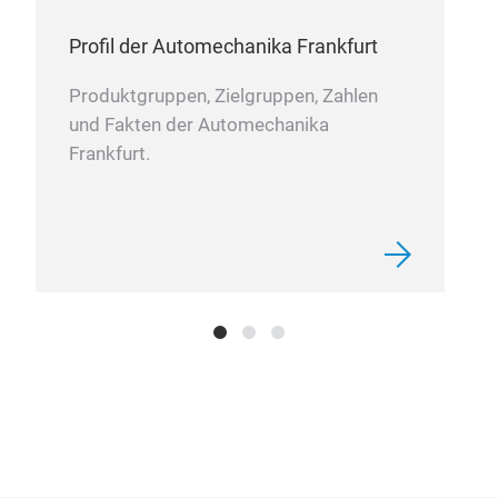
zusä
wird
Profil der Automechanika Frankfurt
Wer
zent
Produktgruppen, Zielgruppen, Zahlen
Deut
und Fakten der Automechanika
rund
Frankfurt.
Mod
4.30
Zube
Beli
auch
Aeg
euro
Ihre
Mit
Anwe
Mon
norm