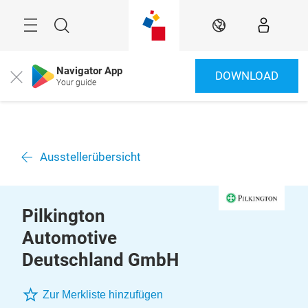
Überspringen
Menü
Suche
DE
Navigator App
DOWNLOAD
Close
Your guide
Ausstellerübersicht
Pilkington
Automotive
Deutschland GmbH
Zur Merkliste hinzufügen