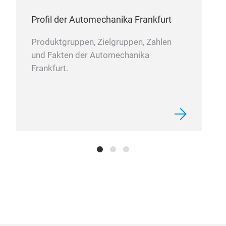
Schu
atmu
Profil der Automechanika Frankfurt
Ent
Produktgruppen, Zielgruppen, Zahlen
Abde
und Fakten der Automechanika
tro
Frankfurt.
gesc
Sta
Clas
maß
Anfo
anpa
Abd
zuve
ein