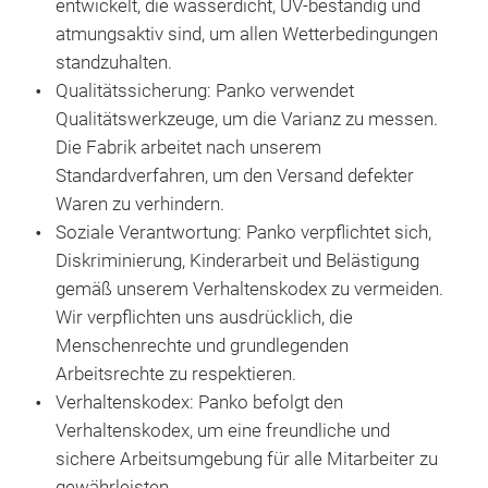
entwickelt, die wasserdicht, UV-beständig und
Blen
•
El
atmungsaktiv sind, um allen Wetterbedingungen
Desi
pas
standzuhalten.
sch
•
Be
Qualitätssicherung: Panko verwendet
aus
Luft
Qualitätswerkzeuge, um die Varianz zu messen.
Das 
Feuc
Die Fabrik arbeitet nach unserem
was
•
Tü
Standardverfahren, um den Versand defekter
Sta
Zug
Waren zu verhindern.
Bel
abz
Soziale Verantwortung: Panko verpflichtet sich,
unte
•
Re
Diskriminierung, Kinderarbeit und Belästigung
Feuc
Sich
gemäß unserem Verhaltenskodex zu vermeiden.
Fun
Sich
Wir verpflichten uns ausdrücklich, die
Abd
Menschenrechte und grundlegenden
•
Ös
Arbeitsrechte zu respektieren.
zusä
Verhaltenskodex: Panko befolgt den
•
El
Verhaltenskodex, um eine freundliche und
pas
sichere Arbeitsumgebung für alle Mitarbeiter zu
gewährleisten.