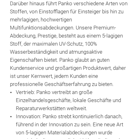
Darüber hinaus führt Panko verschiedene Arten von
Auße
Stoffen, von Einstofflagen für Einsteiger bis hin zu
sta
mehrlagigen, hochwertigen
Schä
Multifunktionsabdeckungen. Unsere Premium-
Inne
Abdeckung, Prestige, besteht aus einem 5-lagigen
weic
Stoff, der maximalen UV-Schutz, 100%
Abd
Wasserbeständigkeit und atmungsaktive
Krat
Eigenschaften bietet. Panko glaubt an guten
konz
Kundenservice und großartigen Produktwert, daher
Aut
ist unser Kernwert, jedem Kunden eine
Sch
professionelle Geschäftserfahrung zu bieten.
zuve
Vertrieb: Panko vertreibt an große
Fah
Einzelhandelsgeschäfte, lokale Geschäfte und
Sch
Reparaturwerkstätten weltweit.
bei
Innovation: Panko strebt kontinuierlich danach,
Fah
BL
führend in der Innovation zu sein. Eine neue Art
•
Ös
AU
von 5-lagigen Materialabdeckungen wurde
zusä