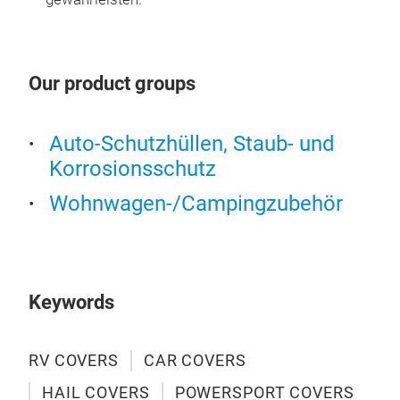
Our product groups
IN
Auto-Schutzhüllen, Staub- und
Str
Korrosionsschutz
elas
Wohnwagen-/Campingzubehör
ein 
vor 
wurd
Fahr
Keywords
eleg
Cha
indi
RV COVERS
CAR COVERS
maßg
HAIL COVERS
POWERSPORT COVERS
Pass