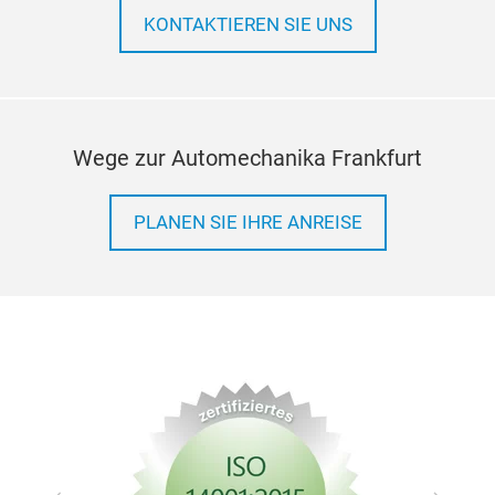
Abd
KONTAKTIEREN SIE UNS
zusä
und
Wege zur Automechanika Frankfurt
Verh
Näh
PLANEN SIE IHRE ANREISE
Mark
Wir