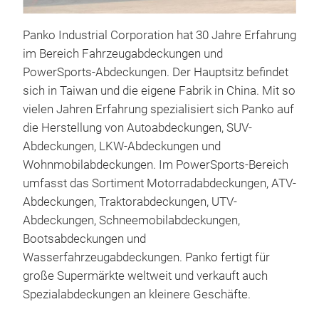
Panko Industrial Corporation hat 30 Jahre Erfahrung
im Bereich Fahrzeugabdeckungen und
PowerSports-Abdeckungen. Der Hauptsitz befindet
sich in Taiwan und die eigene Fabrik in China. Mit so
vielen Jahren Erfahrung spezialisiert sich Panko auf
die Herstellung von Autoabdeckungen, SUV-
Abdeckungen, LKW-Abdeckungen und
HA
Wohnmobilabdeckungen. Im PowerSports-Bereich
umfasst das Sortiment Motorradabdeckungen, ATV-
Uns
Abdeckungen, Traktorabdeckungen, UTV-
spez
Abdeckungen, Schneemobilabdeckungen,
Hag
Bootsabdeckungen und
Wit
Wasserfahrzeugabdeckungen. Panko fertigt für
Auß
große Supermärkte weltweit und verkauft auch
stra
Spezialabdeckungen an kleinere Geschäfte.
Ober
glei