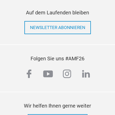
zu 
PR
Auf dem Laufenden bleiben
Biet
Die 
Pre
Halt
NEWSLETTER ABONNIEREN
meis
Gef
und 
sie
was
Bran
Folgen Sie uns #AMF26
soda
das 
facebook
youtube
instagram
linkedi
Flee
Krat
Run
Stau
in S
Wir helfen Ihnen gerne weiter
pass
Fun