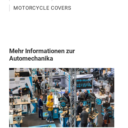
Enth
MOTORCYCLE COVERS
auf 
Sch
zuve
•
zusä
Mehr Informationen zur
•
Automechanika
pas
RV 
Her
mehr
Stab
verb