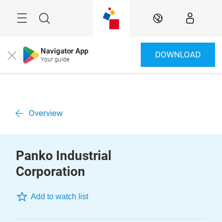
Überspringen
Menü
Suche
DE
Navigator App
DOWNLOAD
Close
Your guide
Overview
Panko Industrial
Corporation
Add to watch list