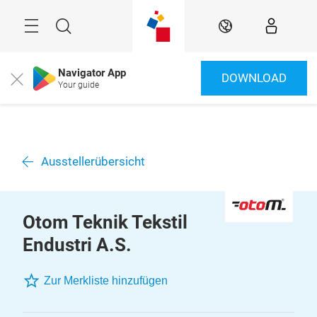
Überspringen
Menü
Suche
DE
Navigator App
DOWNLOAD
Close
Your guide
Ausstellerübersicht
Otom Teknik Tekstil
Endustri A.S.
Zur Merkliste hinzufügen