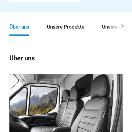
Über uns
Unsere Produkte
Unsere Ansp
Über uns
Un