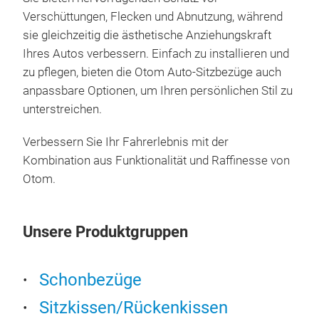
Verschüttungen, Flecken und Abnutzung, während
All 
sie gleichzeitig die ästhetische Anziehungskraft
of t
Ihres Autos verbessern. Einfach zu installieren und
You 
zu pflegen, bieten die Otom Auto-Sitzbezüge auch
mate
anpassbare Optionen, um Ihren persönlichen Stil zu
stit
unterstreichen.
Verbessern Sie Ihr Fahrerlebnis mit der
Kombination aus Funktionalität und Raffinesse von
Otom.
Unsere Produktgruppen
Schonbezüge
Mas
Sitzkissen/Rückenkissen
Dies