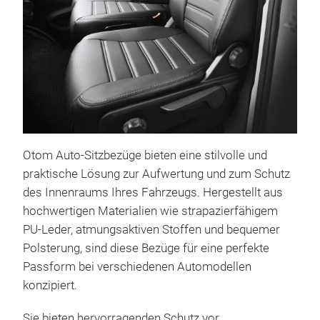
Otom Auto-Sitzbezüge bieten eine stilvolle und
Cus
praktische Lösung zur Aufwertung und zum Schutz
Our 
des Innenraums Ihres Fahrzeugs. Hergestellt aus
your
hochwertigen Materialien wie strapazierfähigem
more
PU-Leder, atmungsaktiven Stoffen und bequemer
with
Polsterung, sind diese Bezüge für eine perfekte
like
Passform bei verschiedenen Automodellen
exhi
We p
konzipiert.
cove
cust
Sie bieten hervorragenden Schutz vor
jacq