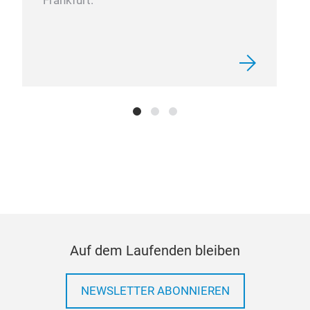
Frankfurt.
Voy
Auf dem Laufenden bleiben
Dies
Orig
NEWSLETTER ABONNIEREN
blei