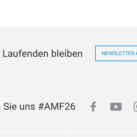
 Laufenden bleiben
NEWSLETTER 
facebook
yout
n Sie uns #AMF26