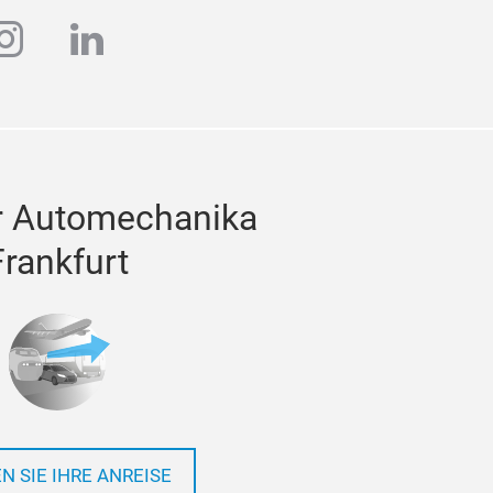
ube
instagram
linkedin
r Automechanika
Frankfurt
N SIE IHRE ANREISE