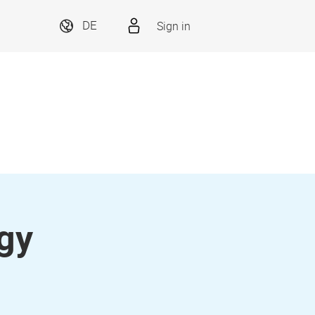
Sign in
DE
gy