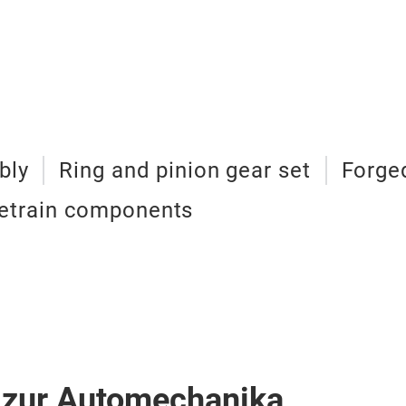
bly
Ring and pinion gear set
Forge
vetrain components
 zur Automechanika