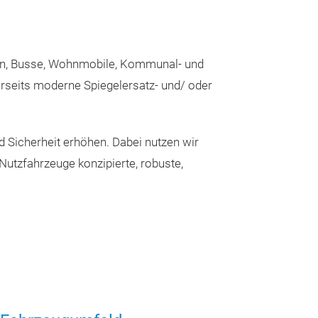
Originalteile Qua
Elektrische ode
Beheizte oder u
Sonderausstatt
nen, Busse, Wohnmobile, Kommunal- und
(Bsp. LIN-BUS 
rseits moderne Spiegelersatz- und/ oder
d Sicherheit erhöhen. Dabei nutzen wir
Nutzfahrzeuge konzipierte, robuste,