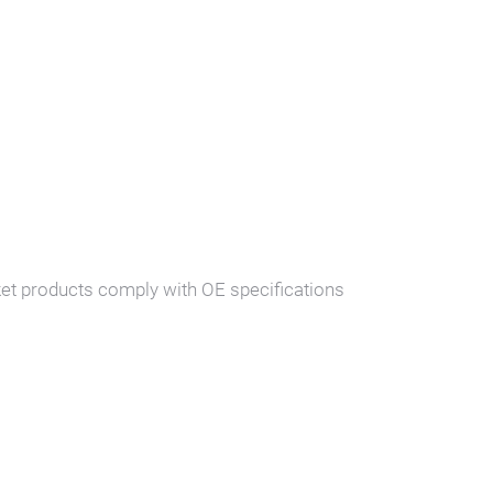
Abbiegeass
Assistenzsyste
basierend auf 
Optische und a
Unempfindlich 
arbeitet bei Ta
Unterscheidung
ket products comply with OE specifications
bewegten Obje
GPS und CAN Va