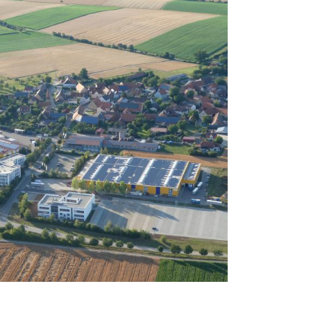
LKW Rampen
Bsp. MAN TGX
Rampenspiegel 
fahrzeugspezif
gemäß OE-Spezi