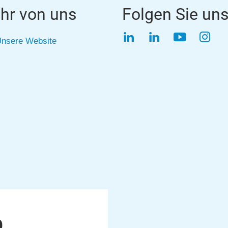
hr von uns
Folgen Sie un
LinkedIn
LinkedIn
YouTube
Inst
nsere Website
9