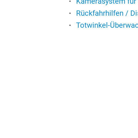
Kamerasystem für
Rückfahrhilfen / D
Totwinkel-Überwa