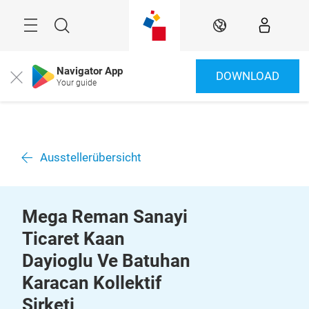
Überspringen
Menü
Suche
DE
Navigator App
DOWNLOAD
Close
Your guide
Ausstellerübersicht
Mega Reman Sanayi
Ticaret Kaan
Dayioglu Ve Batuhan
Karacan Kollektif
Sirketi