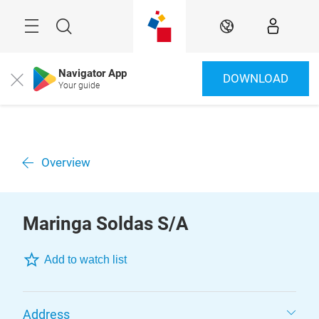
Überspringen
Menü
Suche
DE
Navigator App
DOWNLOAD
Close
Your guide
Overview
Maringa Soldas S/A
Add to watch list
Address