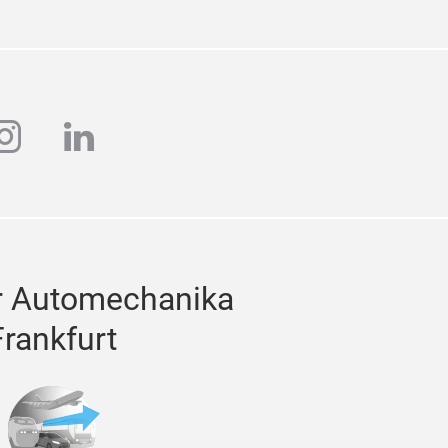
ube
instagram
linkedin
r Automechanika
Frankfurt