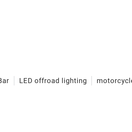
Bar
LED offroad lighting
motorcycle