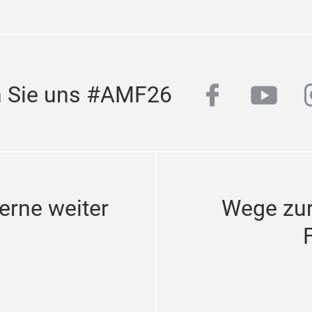
facebook
yout
n Sie uns #AMF26
erne weiter
Wege zu