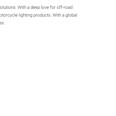
lutions. With a deep love for off-road
orcycle lighting products. With a global
es.
Led Work L
Led Work Light