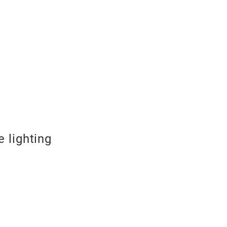
 lighting
led headlig
led headlight