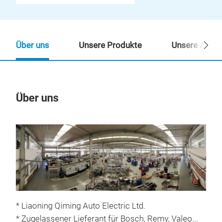
Über uns
Unsere Produkte
Unsere Ansp
Über uns
Un
M
* Liaoning Qiming Auto Electric Ltd.
* Zugelassener Lieferant für Bosch, Remy, Valeo...