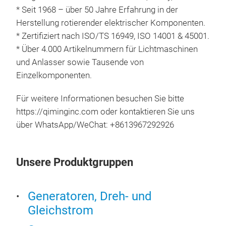
* Seit 1968 – über 50 Jahre Erfahrung in der
Herstellung rotierender elektrischer Komponenten.
* Zertifiziert nach ISO/TS 16949, ISO 14001 & 45001.
* Über 4.000 Artikelnummern für Lichtmaschinen
und Anlasser sowie Tausende von
Einzelkomponenten.
Für weitere Informationen besuchen Sie bitte
RO
https://qiminginc.com oder kontaktieren Sie uns
über WhatsApp/WeChat: +8613967292926
Qim
110
For
Unsere Produktgruppen
Ampe
Lest
Generatoren, Dreh- und
2355
Gleichstrom
8252
8259