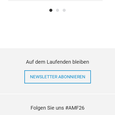
WAI
Zor
GE
Qim
IR/I
80 A
Riem
Auf dem Laufenden bleiben
Mer
Uni
NEWSLETTER ABONNIEREN
Uni
M
Uni
Uni
Erse
ACE
Folgen Sie uns #AMF26
All