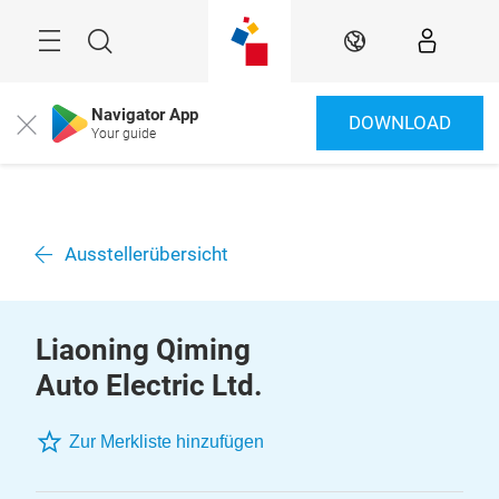
Überspringen
Menü
Suche
DE
Navigator App
DOWNLOAD
Close
Your guide
Ausstellerübersicht
Liaoning Qiming
Auto Electric Ltd.
Zur Merkliste hinzufügen