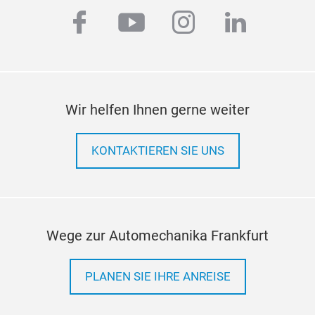
Ame
facebook
youtube
instagram
linkedi
Arm
Ate
Bep
Bos
Bos
Wir helfen Ihnen gerne weiter
CAS
CAL
KONTAKTIEREN SIE UNS
DRI
EGI
Elp
AN
ERA
Qim
Hel
Wege zur Automechanika Frankfurt
5,5 
Les
Zäh
Luc
PLANEN SIE IHRE ANREISE
MAN
Luc
TGA
Mer