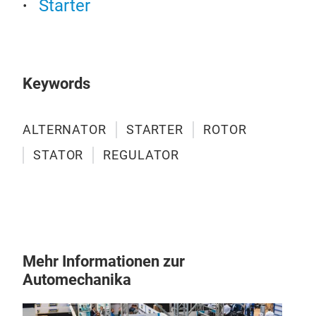
Starter
8263
8306
8400
851
Keywords
For
112
103
ALTERNATOR
STARTER
ROTOR
1L5
STATOR
REGULATOR
103
1L8
1L8
1L8
CB,
Vis
Mehr Informationen zur
20-1
GLE
Automechanika
CR, 
Qim
DK, 