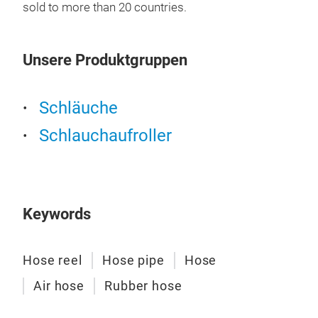
sold to more than 20 countries.
Unsere Produktgruppen
Schläuche
AIR
Schlauchaufroller
AIR
Keywords
Hose reel
Hose pipe
Hose
Air hose
Rubber hose