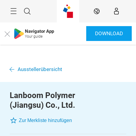
Überspringen
Menü
Suche
DE
Navigator App
DOWNLOAD
Close
Your guide
Ausstellerübersicht
Lanboom Polymer
(Jiangsu) Co., Ltd.
Zur Merkliste hinzufügen