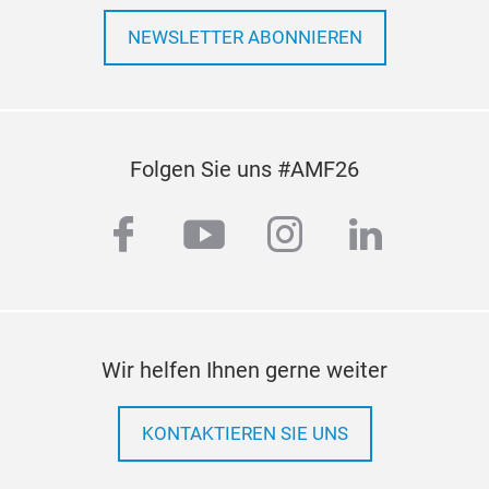
NEWSLETTER ABONNIEREN
Folgen Sie uns #AMF26
facebook
youtube
instagram
linkedi
Wir helfen Ihnen gerne weiter
KONTAKTIEREN SIE UNS
COR
COR