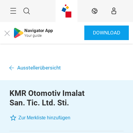
Überspringen
Menü
Suche
DE
Navigator App
DOWNLOAD
Close
Your guide
Ausstellerübersicht
KMR Otomotiv Imalat
San. Tic. Ltd. Sti.
Zur Merkliste hinzufügen