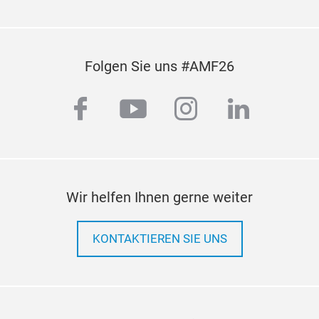
TUR
Folgen Sie uns #AMF26
facebook
youtube
instagram
linkedi
Wir helfen Ihnen gerne weiter
KONTAKTIEREN SIE UNS