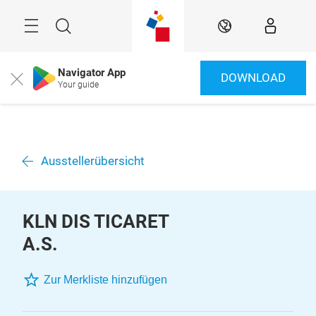
Überspringen
Menü
Suche
DE
Navigator App
DOWNLOAD
Close
Your guide
Ausstellerübersicht
KLN DIS TICARET
A.S.
Zur Merkliste hinzufügen