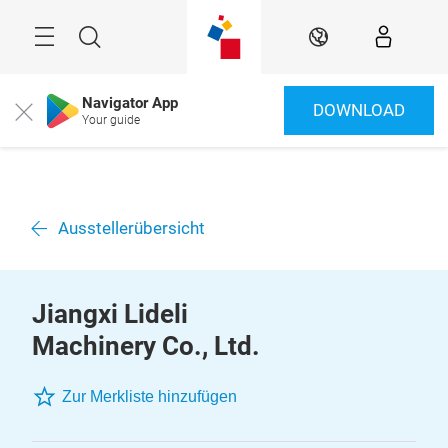
Überspringen
Menü
Suche
DE
Navigator App
DOWNLOAD
Close
Your guide
Ausstellerübersicht
Jiangxi Lideli
Machinery Co., Ltd.
Zur Merkliste hinzufügen