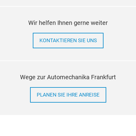
Kein
Fün
3D R
Wir helfen Ihnen gerne weiter
wich
htt
KONTAKTIEREN SIE UNS
Wege zur Automechanika Frankfurt
PLANEN SIE IHRE ANREISE