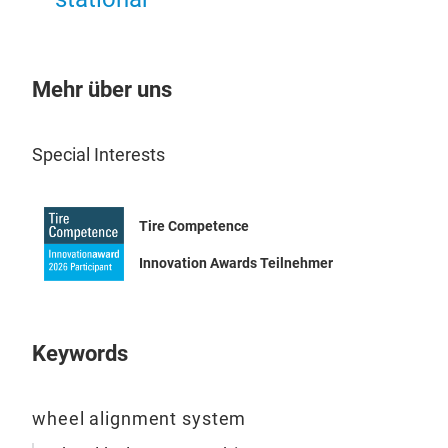
Anh
Unte
Opti
Mehr über uns
aus
erfü
Ach
Special Interests
Ach
Ach
Ach
Tire Competence
durc
Innovation Awards Teilnehmer
htt
elit
Keywords
wheel alignment system