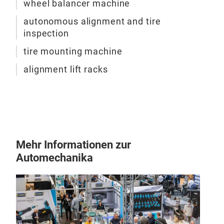
wheel balancer machine
autonomous alignment and tire
Die
inspection
Hun
tire mounting machine
Road
alignment lift racks
Füh
Aus
Aus
Bese
pate
Lös
Mehr Informationen zur
htt
Ihre
Automechanika
forc
Fahr
Sor
mit
Cen
Opti