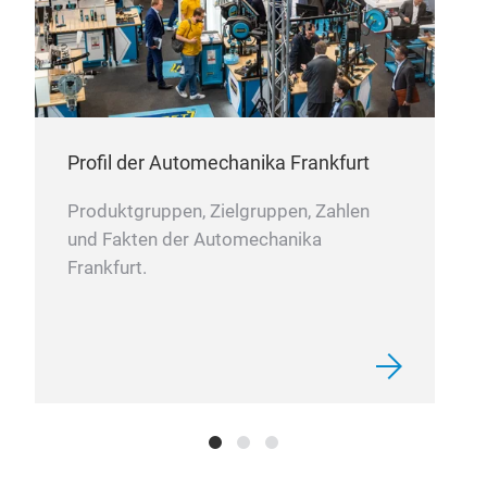
Tech
Echt
auto
Profil der Automechanika Frankfurt
Produktgruppen, Zielgruppen, Zahlen
und Fakten der Automechanika
Frankfurt.
Hun
Hal
Dan
and
Die 
ein
% ve