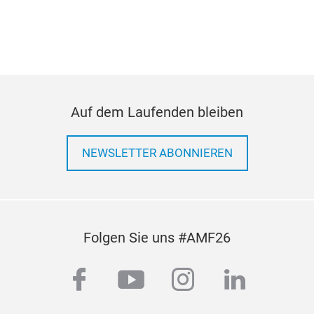
Mon
Schr
Wul
Schr
Dem
Schr
Auf dem Laufenden bleiben
Mon
htt
NEWSLETTER ABONNIEREN
Folgen Sie uns #AMF26
Hun
facebook
youtube
instagram
linkedi
Jede
erk