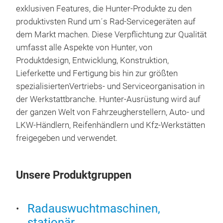
exklusiven Features, die Hunter-Produkte zu den
Verf
produktivsten Rund um´s Rad-Servicegeräten auf
Voll
dem Markt machen. Diese Verpflichtung zur Qualität
gesa
umfasst alle Aspekte von Hunter, von
zur
Produktdesign, Entwicklung, Konstruktion,
Inst
Lieferkette und Fertigung bis hin zur größten
htt
spezialisiertenVertriebs- und Serviceorganisation in
mac
der Werkstattbranche. Hunter-Ausrüstung wird auf
der ganzen Welt von Fahrzeugherstellern, Auto- und
LKW-Händlern, Reifenhändlern und Kfz-Werkstätten
freigegeben und verwendet.
Hun
Ach
Unsere Produktgruppen
Prof
Erg
Radauswuchtmaschinen,
erf
stationär