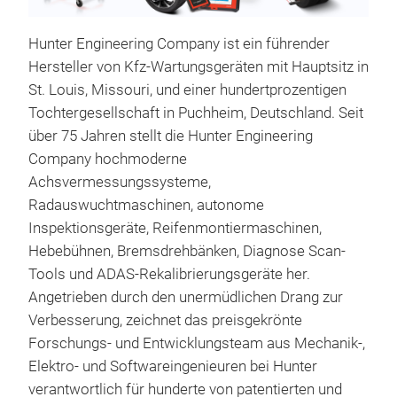
Hunter Engineering Company ist ein führender
Hersteller von Kfz-Wartungsgeräten mit Hauptsitz in
St. Louis, Missouri, und einer hundertprozentigen
Tochtergesellschaft in
Puchheim
, Deutschland. Seit
Ult
über 75 Jahren stellt die Hunter Engineering
Company hochmoderne
Ach
Achsvermessungssysteme,
werd
Radauswuchtmaschinen, autonome
der
Inspektionsgeräte, Reifenmontiermaschinen,
Desi
Hebebühnen, Bremsdrehbänken, Diagnose Scan-
Arbe
Tools und ADAS-Rekalibrierungsgeräte her.
Plat
Angetrieben durch den unermüdlichen Drang zur
Aufw
Verbesserung, zeichnet das preisgekrönte
Arbe
Forschungs- und Entwicklungsteam aus Mechanik-,
führ
Elektro- und Softwareingenieuren bei Hunter
Fehl
verantwortlich für hunderte von patentierten und
zeic