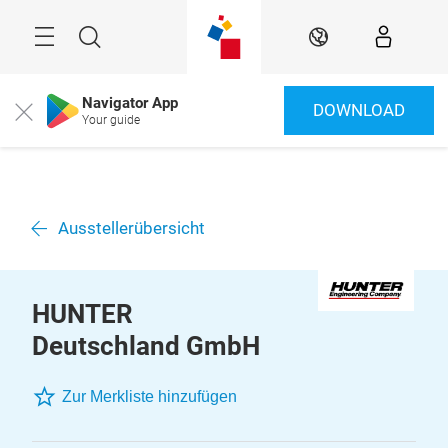
Überspringen
Menü
Suche
DE
Navigator App
DOWNLOAD
Close
Your guide
Ausstellerübersicht
HUNTER
Deutschland GmbH
Zur Merkliste hinzufügen