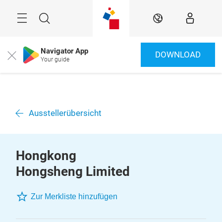
Überspringen
Menü
Suche
DE
Navigator App
DOWNLOAD
Close
Your guide
Ausstellerübersicht
Hongkong
Hongsheng Limited
Zur Merkliste hinzufügen