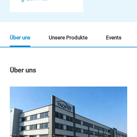
Über uns
Unsere Produkte
Events
Über uns
Un