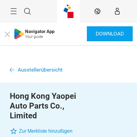
Überspringen
Menü
Suche
DE
Navigator App
DOWNLOAD
Close
Your guide
Ausstellerübersicht
Hong Kong Yaopei
Auto Parts Co.,
Limited
Zur Merkliste hinzufügen