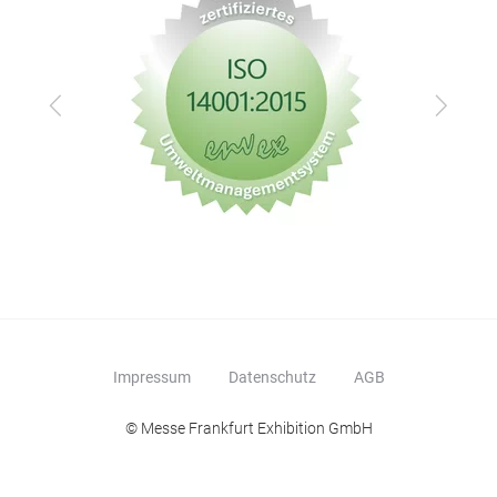
Zurück
Vor
TPM
Der
Reif
Impressum
Datenschutz
AGB
Fahr
Fahr
© Messe Frankfurt Exhibition GmbH