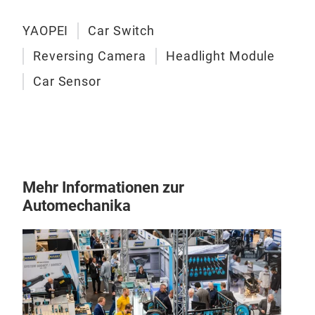
YAOPEI
Car Switch
Reversing Camera
Headlight Module
Car Sensor
Mehr Informationen zur
Automechanika
Sch
Ein 
Einh