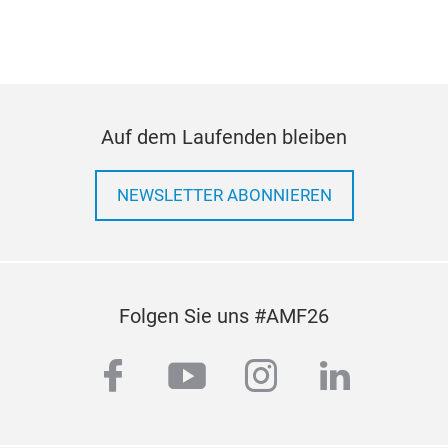
Auf dem Laufenden bleiben
NEWSLETTER ABONNIEREN
Folgen Sie uns #AMF26
Kon
Die 
facebook
youtube
instagram
linkedi
Lenk
elek
Hup