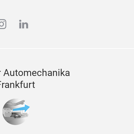
ube
instagram
linkedin
r Automechanika
Frankfurt