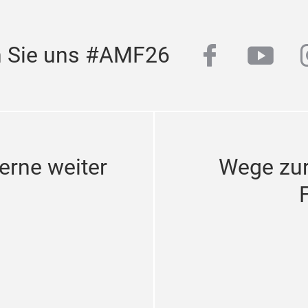
facebook
yout
n Sie uns #AMF26
erne weiter
Wege zu