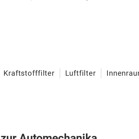
Kraftstofffilter
Luftfilter
Innenrau
 zur Automechanika