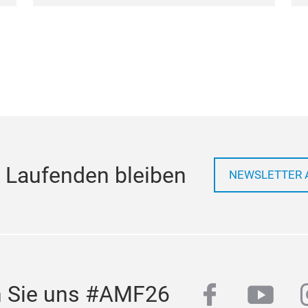
 Laufenden bleiben
NEWSLETTER 
facebook
yout
n Sie uns #AMF26