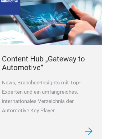
Einschlaghülsen.
Einzelteile oder
Führungshülse 
gewährleisten e
verhindern ein 
Content Hub „Gateway to
Automotive“
Injektor R
News, Branchen-Insights mit Top-
Fräswerkze
Experten und ein umfangreiches,
internationales Verzeichnis der
Reinigung und 
Automotive Key Player.
Injektorschacht
Ohne diesen Wer
einwandfreie E